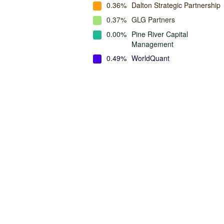
0.36%
Dalton Strategic Partnership
0.37%
GLG Partners
0.00%
Pine River Capital
Management
0.49%
WorldQuant