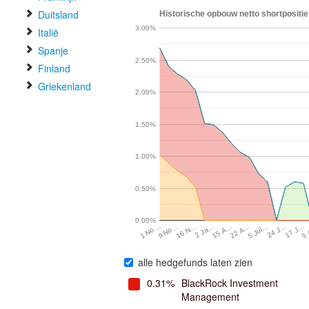
Duitsland
Historische opbouw netto shortpositie 
3.00%
Italië
Spanje
2.50%
Finland
Griekenland
2.00%
1.50%
1.00%
0.50%
0.00%
17 J…
9 No…
5
16 N…
2 Ja…
15 A…
22 A…
5 Jul…
24 J…
1 No…
alle hedgefunds laten zien
0.31%
BlackRock Investment
Management