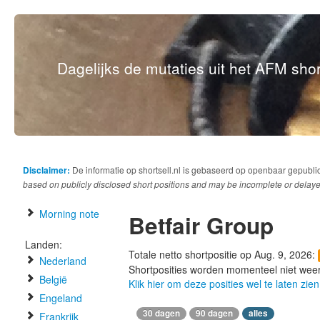
Dagelijks de mutaties uit het AFM short
Disclaimer:
De informatie op shortsell.nl is gebaseerd op openbaar gepubli
based on publicly disclosed short positions and may be incomplete or delaye
Morning note
Betfair Group
Landen:
Totale netto shortpositie op Aug. 9, 2026:
Nederland
Shortposities worden momenteel niet wee
België
Klik hier om deze posities wel te laten zien
Engeland
30 dagen
90 dagen
alles
Frankrijk