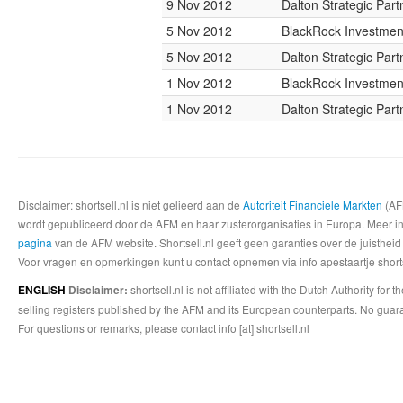
9 Nov 2012
Dalton Strategic Part
5 Nov 2012
BlackRock Investme
5 Nov 2012
Dalton Strategic Part
1 Nov 2012
BlackRock Investme
1 Nov 2012
Dalton Strategic Part
Disclaimer: shortsell.nl is niet gelieerd aan de
Autoriteit Financiele Markten
(AFM
wordt gepubliceerd door de AFM en haar zusterorganisaties in Europa. Meer info
pagina
van de AFM website. Shortsell.nl geeft geen garanties over de juistheid
Voor vragen en opmerkingen kunt u contact opnemen via info apestaartje shorts
shortsell.nl is not affiliated with the Dutch Authority fo
ENGLISH
Disclaimer:
selling registers published by the AFM and its European counterparts. No guara
For questions or remarks, please contact info [at] shortsell.nl