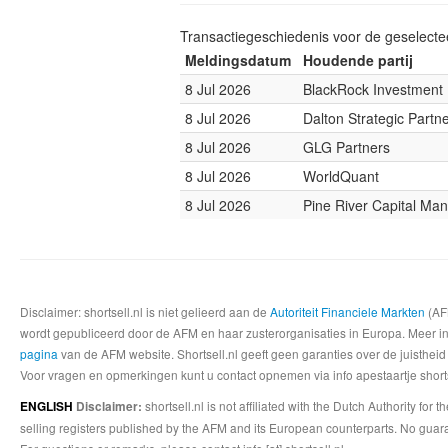
Transactiegeschiedenis voor de geselect
Meldingsdatum
Houdende partij
8 Jul 2026
BlackRock Investmen
8 Jul 2026
Dalton Strategic Partn
8 Jul 2026
GLG Partners
8 Jul 2026
WorldQuant
8 Jul 2026
Pine River Capital M
Disclaimer: shortsell.nl is niet gelieerd aan de
Autoriteit Financiele Markten
(AFM
wordt gepubliceerd door de AFM en haar zusterorganisaties in Europa. Meer info
pagina
van de AFM website. Shortsell.nl geeft geen garanties over de juistheid
Voor vragen en opmerkingen kunt u contact opnemen via info apestaartje shorts
shortsell.nl is not affiliated with the Dutch Authority fo
ENGLISH
Disclaimer:
selling registers published by the AFM and its European counterparts. No guara