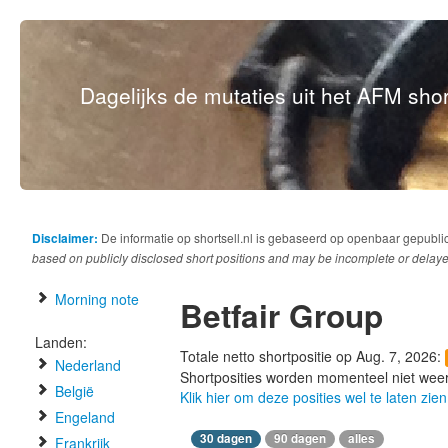
Dagelijks de mutaties uit het AFM short
Disclaimer:
De informatie op shortsell.nl is gebaseerd op openbaar gepubli
based on publicly disclosed short positions and may be incomplete or delaye
Morning note
Betfair Group
Landen:
Totale netto shortpositie op Aug. 7, 2026:
Nederland
Shortposities worden momenteel niet wee
België
Klik hier om deze posities wel te laten zien
Engeland
30 dagen
90 dagen
alles
Frankrijk