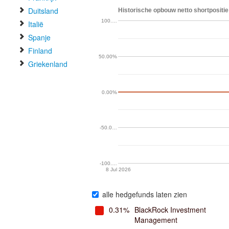
Duitsland
Historische opbouw netto shortpositie 
100.…
Italië
Spanje
Finland
50.00%
Griekenland
0.00%
-50.0…
-100.…
8 Jul 2026
alle hedgefunds laten zien
0.31%
BlackRock Investment
Management