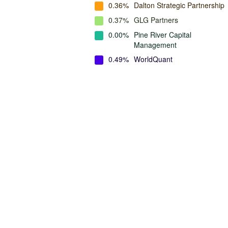
0.36%
Dalton Strategic Partnership
0.37%
GLG Partners
0.00%
Pine River Capital
Management
0.49%
WorldQuant