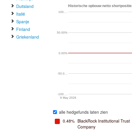
Duitsland
Historische opbouw netto shortpositie
100.…
Italië
Spanje
Finland
50.00%
Griekenland
0.00%
-50.0…
-100.…
9 May 2026
alle hedgefunds laten zien
0.48%
BlackRock Institutional Trust
Company