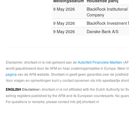
Meldingsdatum
Houdende partij
9 May 2026
BlackRock Institutional
Company
9 May 2026
BlackRock Investmen
9 May 2026
Danske Bank A/S
Disclaimer: shortsell.nl is niet gelieerd aan de
Autoriteit Financiele Markten
(AFM
wordt gepubliceerd door de AFM en haar zusterorganisaties in Europa. Meer info
pagina
van de AFM website. Shortsell.nl geeft geen garanties over de juistheid
Voor vragen en opmerkingen kunt u contact opnemen via info apestaartje shorts
shortsell.nl is not affiliated with the Dutch Authority fo
ENGLISH
Disclaimer:
selling registers published by the AFM and its European counterparts. No guara
For questions or remarks, please contact info [at] shortsell.nl