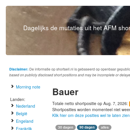
Dagelijks de mutaties uit het AFM short
Disclaimer:
De informatie op shortsell.nl is gebaseerd op openbaar gepubli
based on publicly disclosed short positions and may be incomplete or delaye
Morning note
Bauer
Landen:
Totale netto shortpositie op Aug. 7, 2026:
Nederland
Shortposities worden momenteel niet wee
België
Klik hier om deze posities wel te laten zien
Engeland
30 dagen
90 dagen
alles
Frankrijk