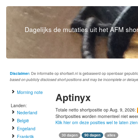
Dagelijks de mutaties uit het AFM short
Disclaimer:
De informatie op shortsell.nl is gebaseerd op openbaar gepubli
based on publicly disclosed short positions and may be incomplete or delaye
Morning note
Aptinyx
Landen:
Totale netto shortpositie op Aug. 9, 2026:
Nederland
Shortposities worden momenteel niet wee
België
Klik hier om deze posities wel te laten zien
Engeland
30 dagen
90 dagen
alles
Frankrijk