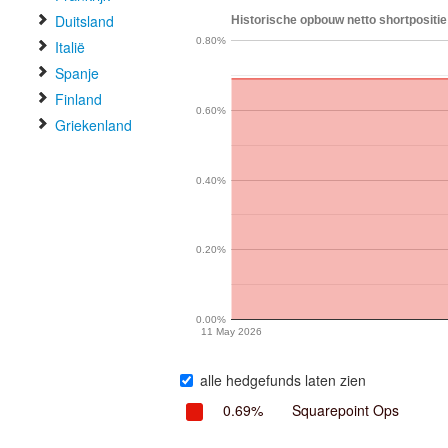
Duitsland
Historische opbouw netto shortpositie 
0.80%
Italië
Spanje
Finland
0.60%
Griekenland
0.40%
0.20%
0.00%
11 May 2026
alle hedgefunds laten zien
0.69%
Squarepoint Ops