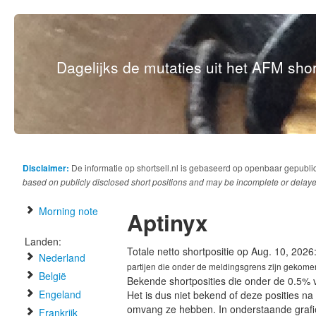
Dagelijks de mutaties uit het AFM short
Disclaimer:
De informatie op shortsell.nl is gebaseerd op openbaar gepubli
based on publicly disclosed short positions and may be incomplete or delaye
Morning note
Aptinyx
Landen:
Totale netto shortpositie op Aug. 10, 2026
Nederland
partijen die onder de meldingsgrens zijn gekome
België
Bekende shortposities die onder de 0.5% 
Engeland
Het is dus niet bekend of deze posities n
omvang ze hebben. In onderstaande graf
Frankrijk