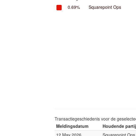
0.69%
Squarepoint Ops
Transactiegeschiedenis voor de geselect
Meldingsdatum
Houdende partij
12 May 2026
Squarepoint Ops