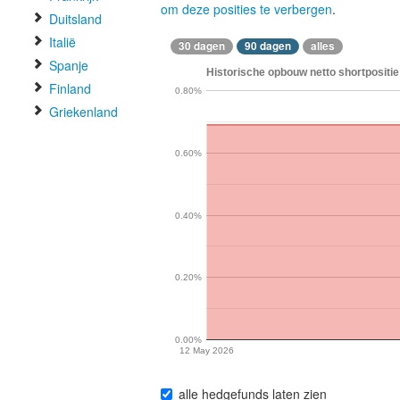
om deze posities te verbergen
.
Duitsland
Italië
30 dagen
90 dagen
alles
Spanje
Historische opbouw netto shortpositie
Finland
0.80%
Griekenland
0.60%
0.40%
0.20%
0.00%
12 May 2026
alle hedgefunds laten zien