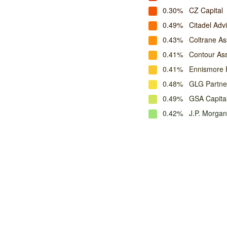
0.30%
CZ Capital
0.49%
Citadel Adv
0.43%
Coltrane A
0.41%
Contour As
0.41%
Ennismore
0.48%
GLG Partne
0.49%
GSA Capital
0.42%
J.P. Morga