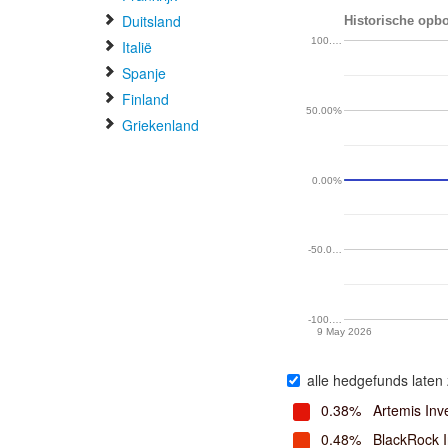
Duitsland
Historische opbo
100.…
Italië
Spanje
Finland
50.00%
Griekenland
0.00%
-50.0…
-100.…
9 May 2026
alle hedgefunds laten 
0.38%
Artemis In
0.48%
BlackRock 