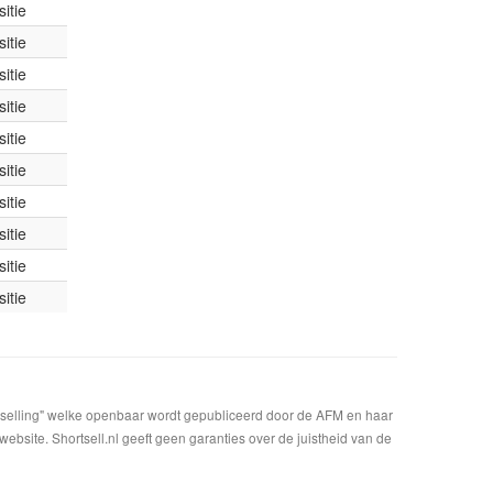
itie
itie
itie
itie
itie
itie
itie
itie
itie
itie
t selling" welke openbaar wordt gepubliceerd door de AFM en haar
bsite. Shortsell.nl geeft geen garanties over de juistheid van de