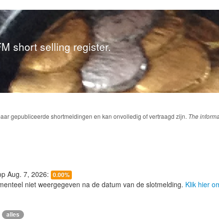
M short selling register.
baar gepubliceerde shortmeldingen en kan onvolledig of vertraagd zijn.
The informa
 op Aug. 7, 2026:
0.00%
menteel niet weergegeven na de datum van de slotmelding.
Klik hier 
alles