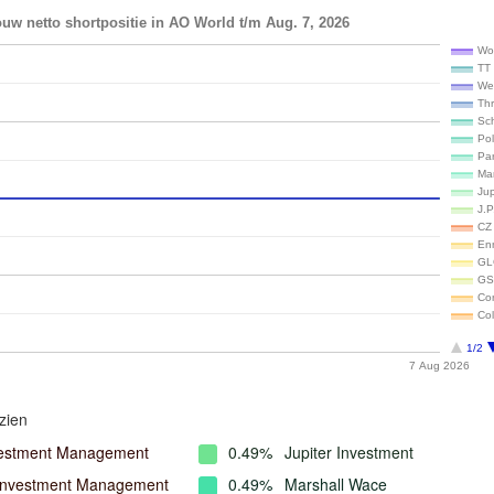
uw netto shortpositie in AO World t/m Aug. 7, 2026
Wo
TT 
We
Th
Sc
Pol
Pa
Ma
Ju
J.
CZ 
En
GL
GS
Co
Co
1/2
7 Aug 2026
zien
vestment Management
0.49%
Jupiter Investment
Investment Management
0.49%
Marshall Wace