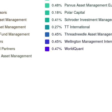
0.48%
Parvus Asset Management E
isors
0.18%
Polar Capital
sset Management
0.41%
Schroder Investment Manag
set Management
0.27%
TT International
 Fund Management
0.45%
Threadneedle Asset Manage
rs
0.45%
Wellington Management Intern
 Partners
0.47%
WorldQuant
n Asset Management