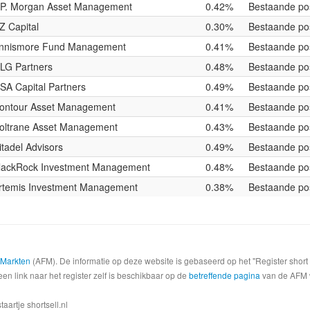
.P. Morgan Asset Management
0.42%
Bestaande pos
Z Capital
0.30%
Bestaande pos
nnismore Fund Management
0.41%
Bestaande pos
LG Partners
0.48%
Bestaande pos
SA Capital Partners
0.49%
Bestaande pos
ontour Asset Management
0.41%
Bestaande pos
oltrane Asset Management
0.43%
Bestaande pos
itadel Advisors
0.49%
Bestaande pos
lackRock Investment Management
0.48%
Bestaande pos
rtemis Investment Management
0.38%
Bestaande pos
e Markten
(AFM). De informatie op deze website is gebaseerd op het "Register shor
een link naar het register zelf is beschikbaar op de
betreffende pagina
van de AFM we
artje shortsell.nl