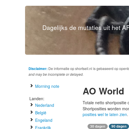
Dagelijks de mutaties uit het AF
Disclaimer:
De informatie op shortsell.nl is gebaseerd op open
and may be incomplete or delayed.
Morning note
AO World
Landen:
Totale netto shortpositie
Nederland
Shortposities worden mo
België
posities wel te laten zien
.
Engeland
30 dagen
90 dagen
Frankrijk