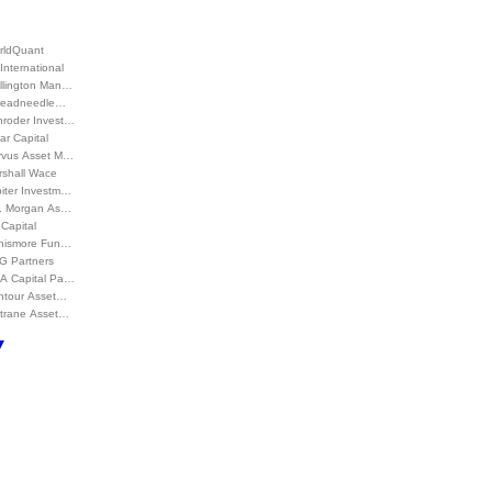
rldQuant
International
llington Man…
readneedle…
hroder Invest…
ar Capital
rvus Asset M…
rshall Wace
piter Investm…
P. Morgan As…
Capital
nismore Fun…
G Partners
A Capital Pa…
ntour Asset…
ltrane Asset…