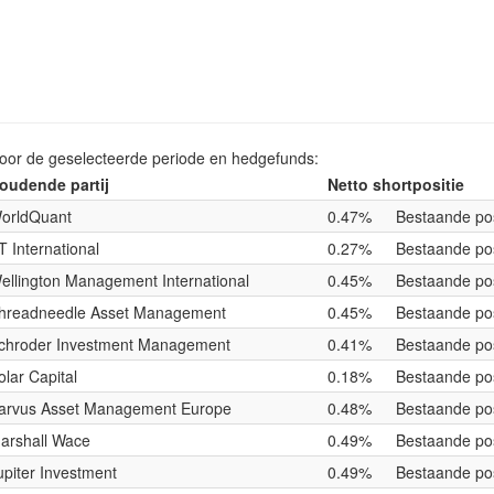
voor de geselecteerde periode en hedgefunds:
oudende partij
Netto shortpositie
orldQuant
0.47%
Bestaande pos
T International
0.27%
Bestaande pos
ellington Management International
0.45%
Bestaande pos
hreadneedle Asset Management
0.45%
Bestaande pos
chroder Investment Management
0.41%
Bestaande pos
olar Capital
0.18%
Bestaande pos
arvus Asset Management Europe
0.48%
Bestaande pos
arshall Wace
0.49%
Bestaande pos
upiter Investment
0.49%
Bestaande pos