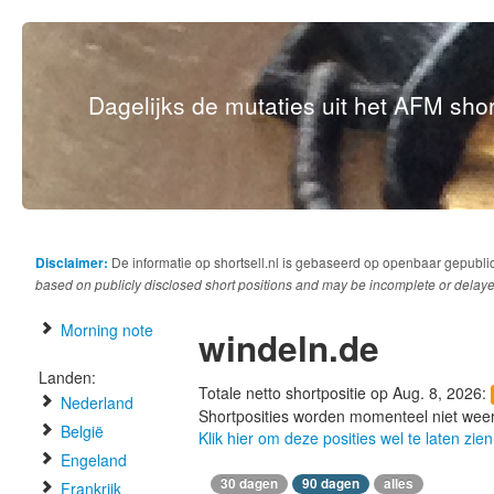
Dagelijks de mutaties uit het AFM short
Disclaimer:
De informatie op shortsell.nl is gebaseerd op openbaar gepubli
based on publicly disclosed short positions and may be incomplete or delaye
Morning note
windeln.de
Landen:
Totale netto shortpositie op Aug. 8, 2026:
Nederland
Shortposities worden momenteel niet wee
België
Klik hier om deze posities wel te laten zien
Engeland
30 dagen
90 dagen
alles
Frankrijk