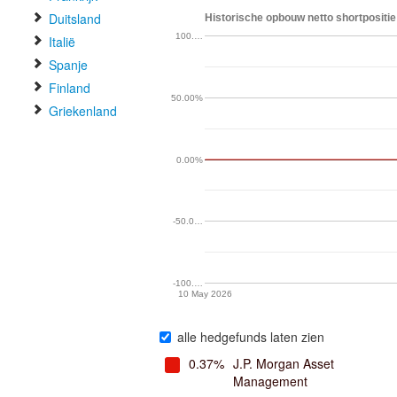
Duitsland
Historische opbouw netto shortpositie 
100.…
Italië
Spanje
Finland
50.00%
Griekenland
0.00%
-50.0…
-100.…
10 May 2026
alle hedgefunds laten zien
0.37%
J.P. Morgan Asset
Management