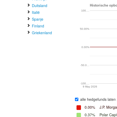
Duitsland
Historische opbo
100.…
Italië
Spanje
Finland
50.00%
Griekenland
0.00%
-50.0…
-100.…
9 May 2026
alle hedgefunds laten 
0.00%
J.P. Morg
0.37%
Polar Capi