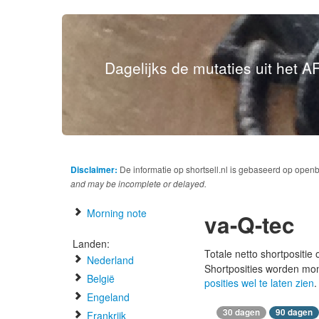
Dagelijks de mutaties uit het AF
Disclaimer:
De informatie op shortsell.nl is gebaseerd op open
and may be incomplete or delayed.
Morning note
va-Q-tec
Landen:
Totale netto shortpositie
Nederland
Shortposities worden mo
België
posities wel te laten zien
.
Engeland
30 dagen
90 dagen
Frankrijk