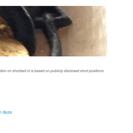
tion on shortsell.nl is based on publicly disclosed short positions
om deze