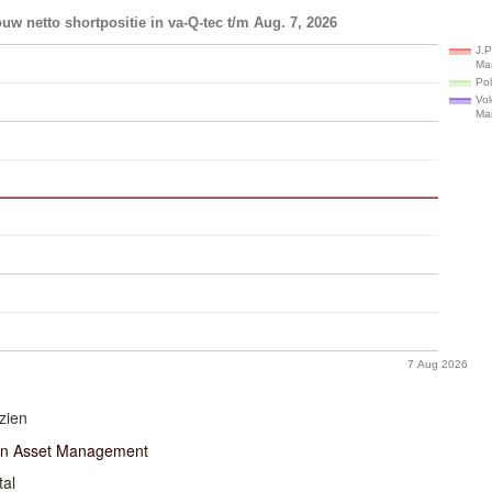
uw netto shortpositie in va-Q-tec t/m Aug. 7, 2026
J.P
Ma
Pol
Vol
Ma
7 Aug 2026
zien
an Asset Management
tal