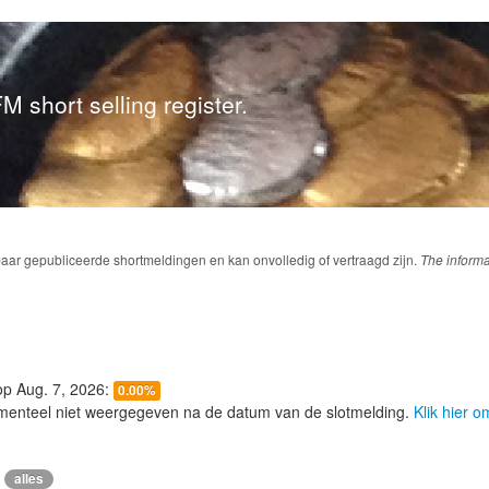
M short selling register.
baar gepubliceerde shortmeldingen en kan onvolledig of vertraagd zijn.
The informa
 op Aug. 7, 2026:
0.00%
menteel niet weergegeven na de datum van de slotmelding.
Klik hier 
alles