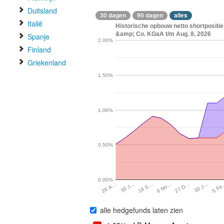
Duitsland
30 dagen
90 dagen
alles
Italië
Historische opbouw netto shortpositi
&amp; Co. KGaA t/m Aug. 8, 2026
Spanje
2.00%
Finland
Griekenland
1.50%
1.00%
0.50%
0.00%
18 S…
27 D…
5 F
30 J…
6 No…
30 J…
26 A…
alle hedgefunds laten zien