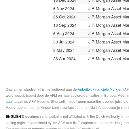
18 Dec 2024
J.P. Morgan Asset M
6 Nov 2024
J.P. Morgan Asset M
25 Oct 2024
J.P. Morgan Asset M
18 Sep 2024
J.P. Morgan Asset M
6 Aug 2024
J.P. Morgan Asset M
30 Jul 2024
J.P. Morgan Asset M
8 May 2024
J.P. Morgan Asset M
26 Apr 2024
J.P. Morgan Asset M
Disclaimer: shortsell.nl is niet gelieerd aan de
Autoriteit Financiele Markten
(AFM
wordt gepubliceerd door de AFM en haar zusterorganisaties in Europa. Meer info
pagina
van de AFM website. Shortsell.nl geeft geen garanties over de juistheid
Voor vragen en opmerkingen kunt u contact opnemen via info apestaartje shorts
shortsell.nl is not affiliated with the Dutch Authority fo
ENGLISH
Disclaimer:
selling registers published by the AFM and its European counterparts. No guara
For questions or remarks, please contact info [at] shortsell.nl