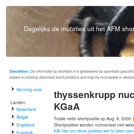
Dagelijks de mutaties uit het AFM short
Disclaimer:
De informatie op shortsell.nl is gebaseerd op openbaar gepubli
based on publicly disclosed short positions and may be incomplete or delaye
Morning note
thyssenkrupp nuc
Landen:
KGaA
Nederland
België
Totale netto shortpositie op Aug. 8, 2026:
Engeland
Shortposities worden momenteel niet wee
Klik hier om deze posities wel te laten zien
Frankrijk