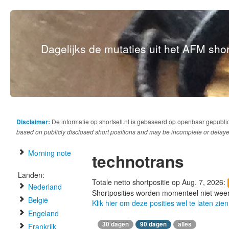
Dagelijks de mutaties uit het AFM short
Disclaimer:
De informatie op shortsell.nl is gebaseerd op openbaar gepubli
based on publicly disclosed short positions and may be incomplete or delaye
Morning note
technotrans
Landen:
Totale netto shortpositie op Aug. 7, 2026:
Nederland
Shortposities worden momenteel niet wee
België
Klik hier om deze posities wel te laten zien
Engeland
30 dagen
90 dagen
alles
Frankrijk