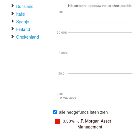
Duitsland
Historische opbouw netto shortpositie
100.…
Italië
Spanje
Finland
50.00%
Griekenland
0.00%
-50.0…
-100.…
9 May 2026
alle hedgefunds laten zien
0.30%
J.P. Morgan Asset
Management