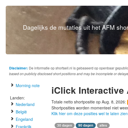
Dagelijks de mutaties uit het AFM short
Disclaimer:
De informatie op shortsell.nl is gebaseerd op openbaar gepubli
based on publicly disclosed short positions and may be incomplete or delaye
Morning note
iClick Interactiv
Landen:
Totale netto shortpositie op Aug. 8, 2026:
Nederland
Shortposities worden momenteel niet wee
België
Klik hier om deze posities wel te laten zien
Engeland
30 dagen
90 dagen
alles
Frankrijk