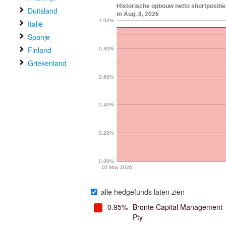
Historische opbouw netto shortpositie 
Duitsland
m Aug. 8, 2026
1.00%
Italië
Spanje
Finland
0.80%
Griekenland
0.60%
0.40%
0.20%
0.00%
10 May 2026
alle hedgefunds laten zien
0.95%
Bronte Capital Management
Pty