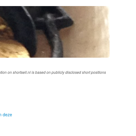
tion on shortsell.nl is based on publicly disclosed short positions
om deze