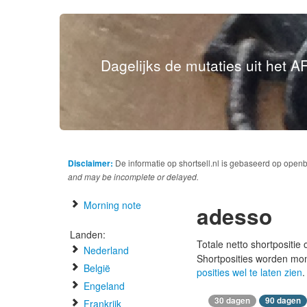
Dagelijks de mutaties uit het AF
Disclaimer:
De informatie op shortsell.nl is gebaseerd op open
and may be incomplete or delayed.
Morning note
adesso
Landen:
Totale netto shortpositie
Nederland
Shortposities worden mo
België
posities wel te laten zien
.
Engeland
30 dagen
90 dagen
Frankrijk