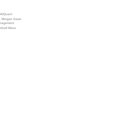
rldQuant
. Morgan Asset
nagement
rshall Wace