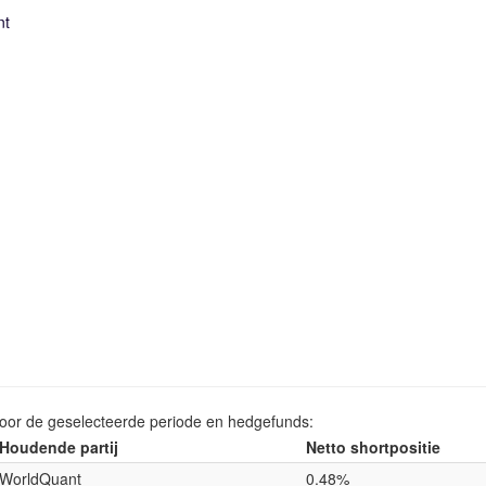
nt
voor de geselecteerde periode en hedgefunds:
Houdende partij
Netto shortpositie
WorldQuant
0.48%