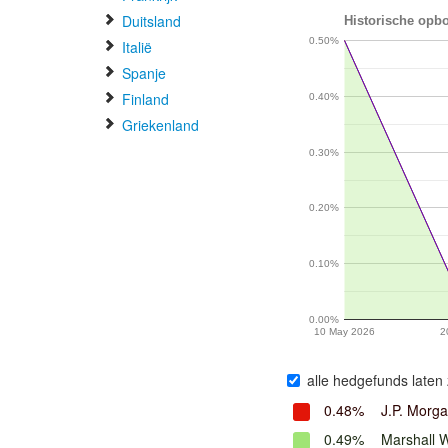
Duitsland
Historische opbo
0.50%
Italië
Spanje
Finland
0.40%
Griekenland
0.30%
0.20%
0.10%
0.00%
10 May 2026
2
alle hedgefunds laten 
0.48%
J.P. Morg
0.49%
Marshall 