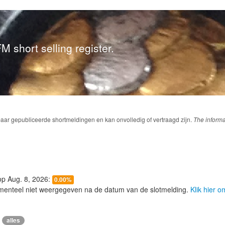
M short selling register.
baar gepubliceerde shortmeldingen en kan onvolledig of vertraagd zijn.
The informa
 op Aug. 8, 2026:
0.00%
menteel niet weergegeven na de datum van de slotmelding.
Klik hier 
alles