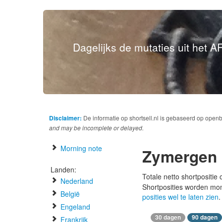
Dagelijks de mutaties uit het AF
Disclaimer:
De informatie op shortsell.nl is gebaseerd op open
and may be incomplete or delayed.
Morning note
Zymergen
Landen:
Totale netto shortpositie
Nederland
Shortposities worden mo
België
posities wel te laten zien
.
Engeland
30 dagen
90 dagen
Frankrijk