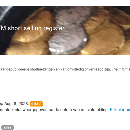
M short selling register.
baar gepubliceerde shortmeldingen en kan onvolledig of vertraagd zijn.
The informa
 op Aug. 8, 2026:
0.68%
menteel niet weergegeven na de datum van de slotmelding.
Klik hier 
alles