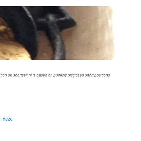
tion on shortsell.nl is based on publicly disclosed short positions
om deze