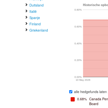
Duitsland
Historische opbo
0.80%
Italië
Spanje
Finland
0.60%
Griekenland
0.40%
0.20%
0.00%
10 May 2026
alle hedgefunds laten 
0.68%
Canada Pens
Board