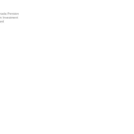
nada Pension
an Investment
ard