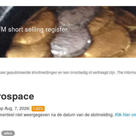
M short selling register.
baar gepubliceerde shortmeldingen en kan onvolledig of vertraagd zijn.
The informa
rospace
 op Aug. 7, 2026:
1.02%
menteel niet weergegeven na de datum van de slotmelding.
Klik hier 
alles