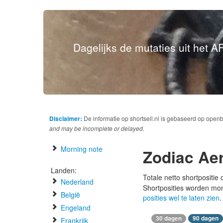
Dagelijks de mutaties uit het AF
Disclaimer:
De informatie op shortsell.nl is gebaseerd op open
and may be incomplete or delayed.
Morning note
Zodiac Ae
Landen:
Totale netto shortpositie
Nederland
Shortposities worden mo
België
posities wel te laten zien
.
Engeland
30 dagen
90 dagen
Frankrijk