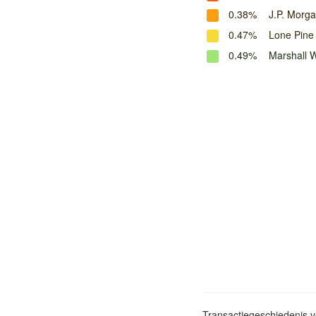
0.38%
J.P. Morg
0.47%
Lone Pine 
0.49%
Marshall 
Transactiegeschiedenis 