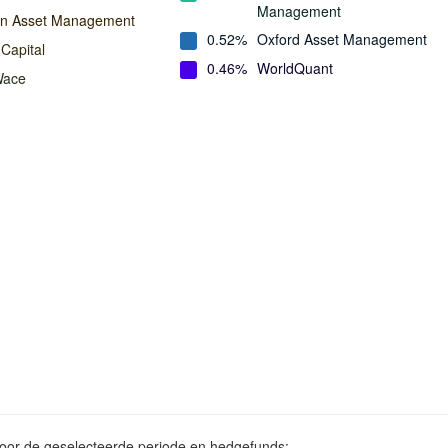
Management
an Asset Management
0.52%
Oxford Asset Management
Capital
0.46%
WorldQuant
Wace
voor de geselecteerde periode en hedgefunds: