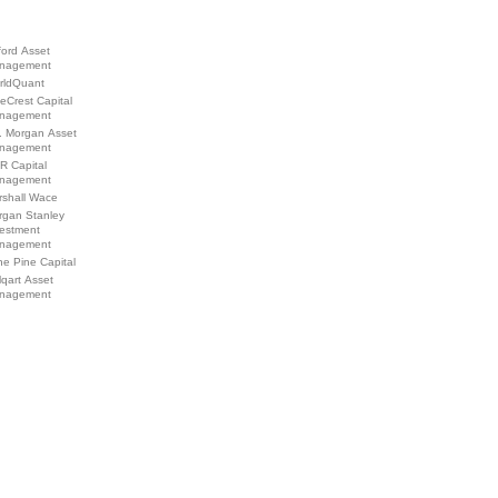
ford Asset
nagement
rldQuant
eCrest Capital
nagement
. Morgan Asset
nagement
R Capital
nagement
rshall Wace
rgan Stanley
vestment
nagement
e Pine Capital
qart Asset
nagement