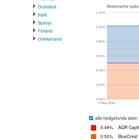
Duitsland
Historische opbo
1.20%
Italië
Spanje
1.00%
Finland
Griekenland
0.80%
0.60%
0.40%
0.20%
0.00%
9 May 2026
alle hedgefunds laten 
0.49%
AQR Capi
0.50%
BlueCrest