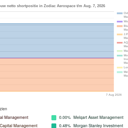
uw netto shortpositie in Zodiac Aerospace t/m Aug. 7, 2026
Ox
Ma
Wo
Blu
Ma
J.P
Ma
AQ
Ma
Ma
Mo
In
Ma
Lon
Mel
Ma
7 Aug 2026
zien
tal Management
0.00%
Melqart Asset Management
 Capital Management
0.48%
Morgan Stanley Investment