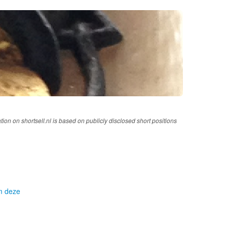
tion on shortsell.nl is based on publicly disclosed short positions
om deze