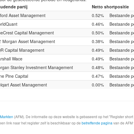
udende partij
Netto shortpositie
ford Asset Management
0.52%
Bestaande po
rldQuant
0.46%
Bestaande po
ueCrest Capital Management
0.50%
Bestaande po
P. Morgan Asset Management
0.38%
Bestaande po
R Capital Management
0.49%
Bestaande po
rshall Wace
0.49%
Bestaande po
rgan Stanley Investment Management
0.48%
Bestaande po
ne Pine Capital
0.47%
Bestaande po
lqart Asset Management
0.00%
Bestaande po
e Markten
(AFM). De informatie op deze website is gebaseerd op het "Register shor
een link naar het register zelf is beschikbaar op de
betreffende pagina
van de AFM we