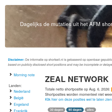
Dagelijks de mutaties uit het AFM short
Disclaimer:
De informatie op shortsell.nl is gebaseerd op openbaar gepubli
based on publicly disclosed short positions and may be incomplete or delaye
Morning note
ZEAL NETWORK
Landen:
Totale netto shortpositie op Aug. 6, 2026:
Nederland
Shortposities worden momenteel niet wee
België
Klik hier om deze posities wel te laten zien
Engeland
30 dagen
90 dagen
alles
Frankrijk