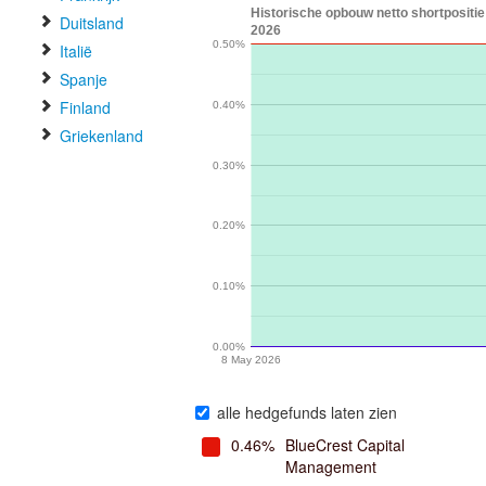
Historische opbouw netto shortposit
Duitsland
2026
0.50%
Italië
Spanje
Finland
0.40%
Griekenland
0.30%
0.20%
0.10%
0.00%
8 May 2026
alle hedgefunds laten zien
0.46%
BlueCrest Capital
Management