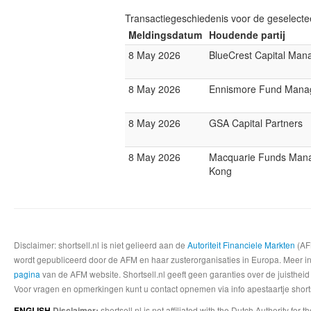
Transactiegeschiedenis voor de geselect
Meldingsdatum
Houdende partij
8 May 2026
BlueCrest Capital Ma
8 May 2026
Ennismore Fund Mana
8 May 2026
GSA Capital Partners
8 May 2026
Macquarie Funds Man
Kong
Disclaimer: shortsell.nl is niet gelieerd aan de
Autoriteit Financiele Markten
(AFM
wordt gepubliceerd door de AFM en haar zusterorganisaties in Europa. Meer info
pagina
van de AFM website. Shortsell.nl geeft geen garanties over de juistheid
Voor vragen en opmerkingen kunt u contact opnemen via info apestaartje shorts
shortsell.nl is not affiliated with the Dutch Authority fo
ENGLISH
Disclaimer: