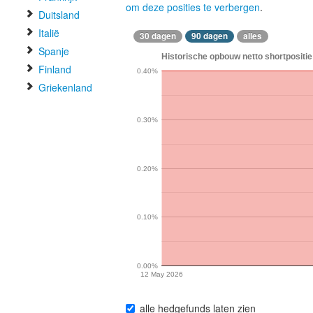
om deze posities te verbergen
.
Duitsland
Italië
30 dagen
90 dagen
alles
Spanje
Historische opbouw netto shortpositi
Finland
0.40%
Griekenland
0.30%
0.20%
0.10%
0.00%
12 May 2026
alle hedgefunds laten zien