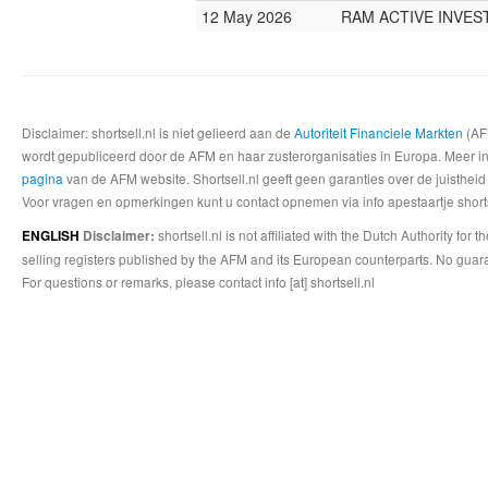
12 May 2026
RAM ACTIVE INVE
Disclaimer: shortsell.nl is niet gelieerd aan de
Autoriteit Financiele Markten
(AFM
wordt gepubliceerd door de AFM en haar zusterorganisaties in Europa. Meer info
pagina
van de AFM website. Shortsell.nl geeft geen garanties over de juistheid
Voor vragen en opmerkingen kunt u contact opnemen via info apestaartje shorts
shortsell.nl is not affiliated with the Dutch Authority fo
ENGLISH
Disclaimer:
selling registers published by the AFM and its European counterparts. No guara
For questions or remarks, please contact info [at] shortsell.nl