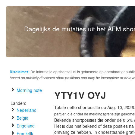
Dagelijks de mutaties uit het AFM short
Disclaimer:
De informatie op shortsell.nl is gebaseerd op openbaar gepubli
based on publicly disclosed short positions and may be incomplete or delaye
Morning note
YTY1V OYJ
Landen:
Totale netto shortpositie op Aug. 10, 2026
Nederland
partijen die onder de meldingsgrens zijn gekome
België
Bekende shortposities die onder de 0.5% 
Engeland
Het is dus niet bekend of deze posities n
omvang ze hebben. In onderstaande graf
Frankrijk