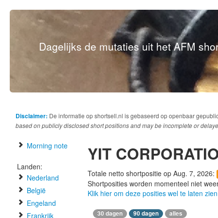
Dagelijks de mutaties uit het AFM short
Disclaimer:
De informatie op shortsell.nl is gebaseerd op openbaar gepubli
based on publicly disclosed short positions and may be incomplete or delaye
Morning note
YIT CORPORATI
Landen:
Totale netto shortpositie op Aug. 7, 2026:
Nederland
Shortposities worden momenteel niet wee
België
Klik hier om deze posities wel te laten zien
Engeland
30 dagen
90 dagen
alles
Frankrijk