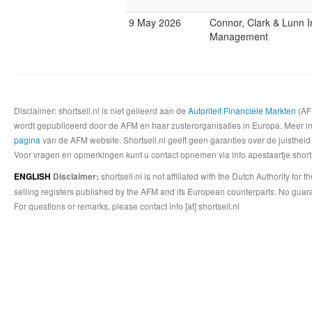
9 May 2026
Connor, Clark & Lunn 
Management
Disclaimer: shortsell.nl is niet gelieerd aan de
Autoriteit Financiele Markten
(AFM
wordt gepubliceerd door de AFM en haar zusterorganisaties in Europa. Meer info
pagina
van de AFM website. Shortsell.nl geeft geen garanties over de juistheid
Voor vragen en opmerkingen kunt u contact opnemen via info apestaartje shorts
shortsell.nl is not affiliated with the Dutch Authority fo
ENGLISH
Disclaimer:
selling registers published by the AFM and its European counterparts. No guara
For questions or remarks, please contact info [at] shortsell.nl