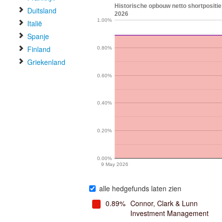
Historische opbouw netto shortpositi
Duitsland
2026
1.00%
Italië
Spanje
Finland
0.80%
Griekenland
0.60%
0.40%
0.20%
0.00%
9 May 2026
alle hedgefunds laten zien
0.89%
Connor, Clark & Lunn
Investment Management