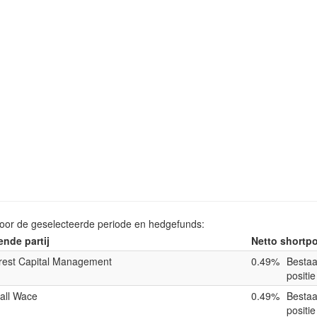
voor de geselecteerde periode en hedgefunds:
nde partij
Netto shortpo
rest Capital Management
0.49%
Besta
positie
all Wace
0.49%
Besta
positie