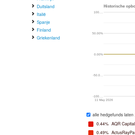
Duitsland
Historische opbo
100.…
Italië
Spanje
Finland
50.00%
Griekenland
0.00%
-50.0…
-100.…
11 May 2026
alle hedgefunds laten 
0.44%
AQR Capita
0.49%
ActusRayPa