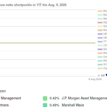
uw netto shortpositie in YIT t/m Aug. 9, 2026
Bl
Ma
Ma
AQ
GA
Bla
UB
UB
TT 
J.
Wo
Bl
Ox
RA
SY
Ca
1/2
9 Aug 2026
zien
l Management
0.42%
J.P. Morgan Asset Manageme
rtners
0.49%
Marshall Wace