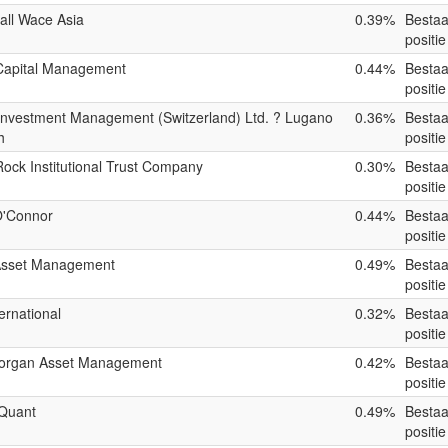
all Wace Asia
0.39%
Besta
positie
apital Management
0.44%
Besta
positie
nvestment Management (Switzerland) Ltd. ? Lugano
0.36%
Besta
h
positie
ock Institutional Trust Company
0.30%
Besta
positie
'Connor
0.44%
Besta
positie
sset Management
0.49%
Besta
positie
ernational
0.32%
Besta
positie
Morgan Asset Management
0.42%
Besta
positie
Quant
0.49%
Besta
positie