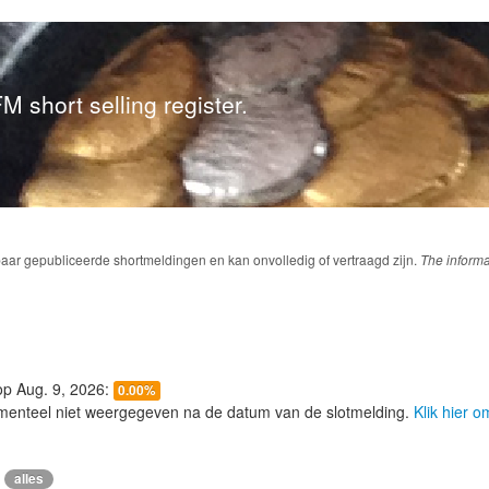
M short selling register.
baar gepubliceerde shortmeldingen en kan onvolledig of vertraagd zijn.
The informa
 op Aug. 9, 2026:
0.00%
menteel niet weergegeven na de datum van de slotmelding.
Klik hier 
alles