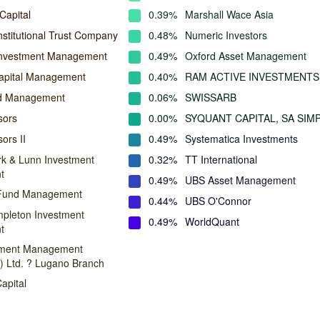
Capital
0.39%
Marshall Wace Asia
nstitutional Trust Company
0.48%
Numeric Investors
Investment Management
0.49%
Oxford Asset Management
apital Management
0.40%
RAM ACTIVE INVESTMENTS
nd Management
0.06%
SWISSARB
sors
0.00%
SYQUANT CAPITAL, SA SIMP
ors II
0.49%
Systematica Investments
rk & Lunn Investment
0.32%
TT International
t
0.49%
UBS Asset Management
Fund Management
0.44%
UBS O'Connor
mpleton Investment
0.49%
WorldQuant
t
ment Management
d) Ltd. ? Lugano Branch
apital