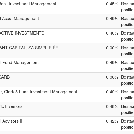
Rock Investment Management
0.45%
Besta
positie
d Asset Management
0.49%
Besta
positie
ACTIVE INVESTMENTS
0.40%
Besta
positie
NT CAPITAL, SA SIMPLIFIÉE
0.00%
Besta
positie
al Fund Management
0.49%
Besta
positie
SARB
0.06%
Besta
positie
r, Clark & Lunn Investment Management
0.49%
Besta
positie
ic Investors
0.48%
Besta
positie
l Advisors II
0.42%
Besta
positie