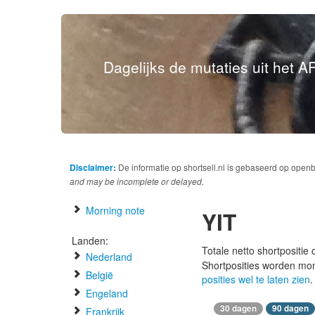
Dagelijks de mutaties uit het AF
Disclaimer:
De informatie op shortsell.nl is gebaseerd op open
and may be incomplete or delayed.
Morning note
YIT
Landen:
Totale netto shortpositie
Nederland
Shortposities worden mo
België
posities wel te laten zien
.
Engeland
30 dagen
90 dagen
Frankrijk