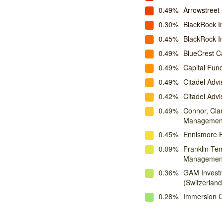
0.49%
Arrowstreet 
0.30%
BlackRock I
0.45%
BlackRock 
0.49%
BlueCrest C
0.49%
Capital Fu
0.49%
Citadel Advi
0.42%
Citadel Advis
0.49%
Connor, Cla
Managemen
0.45%
Ennismore 
0.09%
Franklin Te
Managemen
0.36%
GAM Invest
(Switzerlan
0.28%
Immersion C