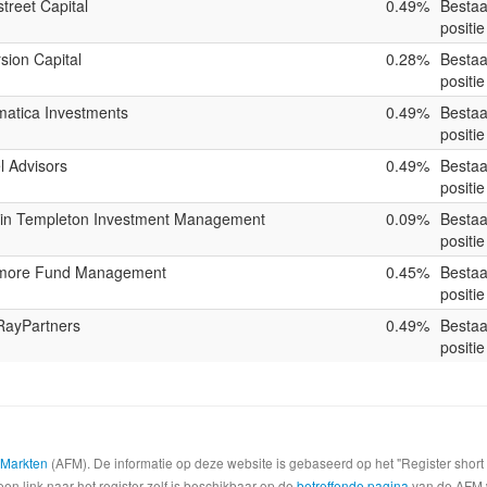
treet Capital
0.49%
Besta
positie
sion Capital
0.28%
Besta
positie
matica Investments
0.49%
Besta
positie
l Advisors
0.49%
Besta
positie
lin Templeton Investment Management
0.09%
Besta
positie
more Fund Management
0.45%
Besta
positie
RayPartners
0.49%
Besta
positie
e Markten
(AFM). De informatie op deze website is gebaseerd op het "Register shor
een link naar het register zelf is beschikbaar op de
betreffende pagina
van de AFM we