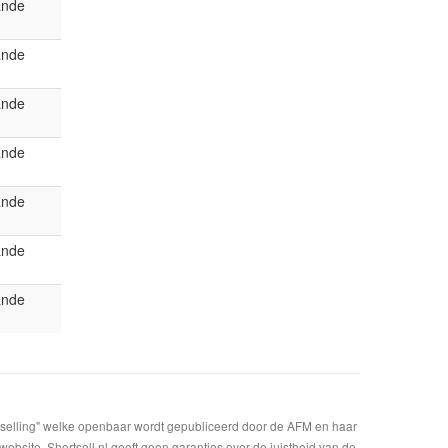
ande
ande
ande
ande
ande
ande
ande
t selling" welke openbaar wordt gepubliceerd door de AFM en haar
bsite. Shortsell.nl geeft geen garanties over de juistheid van de