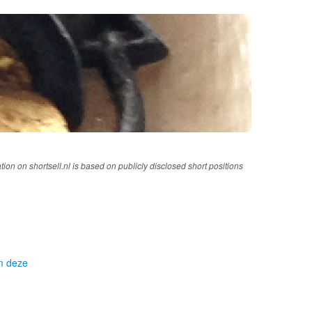
tion on shortsell.nl is based on publicly disclosed short positions
om deze