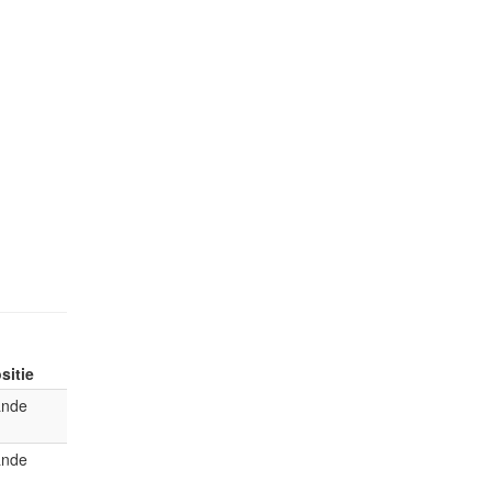
sitie
ande
ande