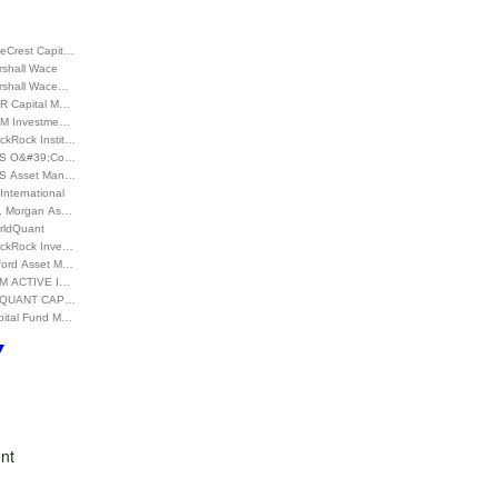
ueCrest Capit…
rshall Wace
rshall Wace…
R Capital M…
M Investme…
ckRock Instit…
S O&#39;Co…
S Asset Man…
International
P. Morgan As…
rldQuant
ackRock Inve…
ford Asset M…
M ACTIVE I…
QUANT CAP…
pital Fund M…
nt