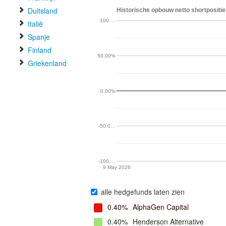
Duitsland
Historische opbouw netto shortpositie
100.…
Italië
Spanje
Finland
50.00%
Griekenland
0.00%
-50.0…
-100.…
9 May 2026
alle hedgefunds laten zien
0.40%
AlphaGen Capital
0.40%
Henderson Alternative