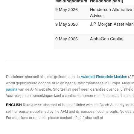
Meldingsdatum
Houdende partij
9 May 2026
Henderson Alternative
Advisor
9 May 2026
J.P. Morgan Asset Ma
9 May 2026
AlphaGen Capital
Disclaimer: shortsell.nl is niet gelieerd aan de
Autoriteit Financiele Markten
(AFM
wordt gepubliceerd door de AFM en haar zusterorganisaties in Europa. Meer info
pagina
van de AFM website. Shortsell.nl geeft geen garanties over de juistheid
Voor vragen en opmerkingen kunt u contact opnemen via info apestaartje shorts
shortsell.nl is not affiliated with the Dutch Authority fo
ENGLISH
Disclaimer:
selling registers published by the AFM and its European counterparts. No guara
For questions or remarks, please contact info [at] shortsell.nl