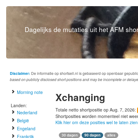
Dagelijks de mutaties uit het AFM short
Disclaimer:
De informatie op shortsell.nl is gebaseerd op openbaar gepubli
based on publicly disclosed short positions and may be incomplete or delaye
Morning note
Xchanging
Landen:
Totale netto shortpositie op Aug. 7, 2026:
Nederland
Shortposities worden momenteel niet wee
België
Klik hier om deze posities wel te laten zien
Engeland
30 dagen
90 dagen
alles
Frankrijk