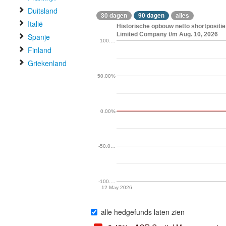
Duitsland
30 dagen
90 dagen
alles
Italië
Historische opbouw netto shortpositie
Limited Company t/m Aug. 10, 2026
Spanje
100.…
Finland
Griekenland
50.00%
0.00%
-50.0…
-100.…
12 May 2026
alle hedgefunds laten zien