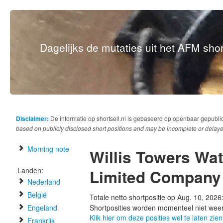
Dagelijks de mutaties uit het AFM short
Disclaimer:
De informatie op shortsell.nl is gebaseerd op openbaar gepubli
based on publicly disclosed short positions and may be incomplete or delaye
Morning note
Willis Towers Wa
Landen:
Limited Company
Nederland
België
Totale netto shortpositie op Aug. 10, 2026
Engeland
Shortposities worden momenteel niet wee
Klik hier om deze posities wel te laten zien
Frankrijk