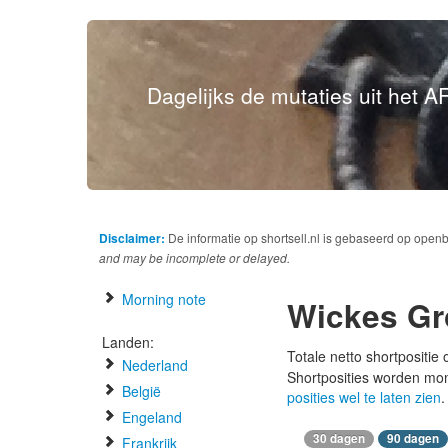
Dagelijks de mutaties uit het AF
Disclaimer:
De informatie op shortsell.nl is gebaseerd op open
and may be incomplete or delayed.
Morning note
Wickes Gr
Landen:
Totale netto shortpositie
Nederland
Shortposities worden mo
België
posities wel te laten zien
.
Engeland
30 dagen
90 dagen
Frankrijk