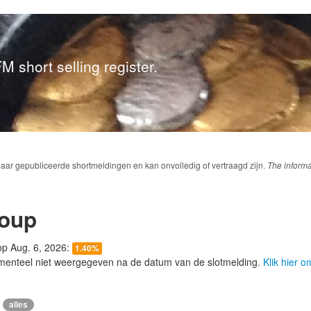
M short selling register.
baar gepubliceerde shortmeldingen en kan onvolledig of vertraagd zijn.
The informa
oup
 op Aug. 6, 2026:
1.40%
menteel niet weergegeven na de datum van de slotmelding.
Klik hier 
alles