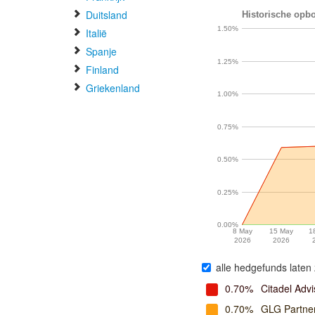
Duitsland
Historische opbo
1.50%
Italië
Spanje
1.25%
Finland
Griekenland
1.00%
0.75%
0.50%
0.25%
0.00%
8 May
15 May
1
2026
2026
alle hedgefunds laten 
0.70%
Citadel Advi
0.70%
GLG Partne