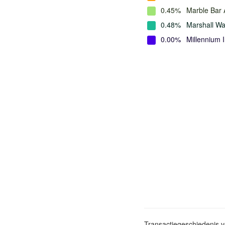
0.45%
Marble Bar
0.48%
Marshall W
0.00%
Millennium 
Transactiegeschiedenis 