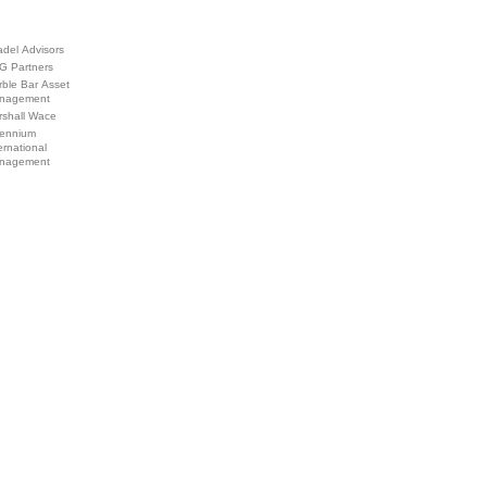
adel Advisors
G Partners
ble Bar Asset
nagement
rshall Wace
lennium
ernational
nagement