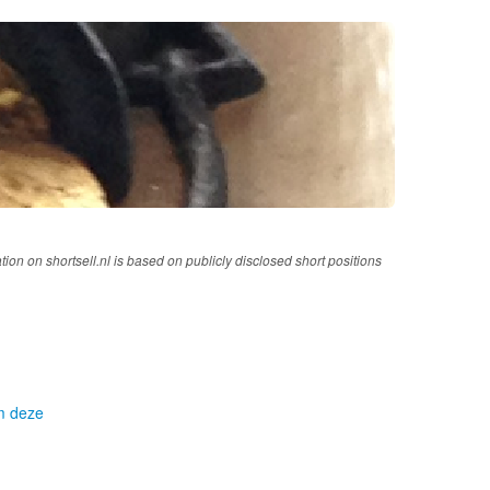
tion on shortsell.nl is based on publicly disclosed short positions
om deze