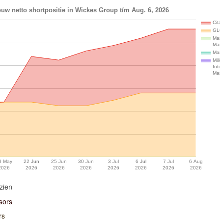
uw netto shortpositie in Wickes Group t/m Aug. 6, 2026
Cit
GL
Mar
Ma
Ma
Mil
Int
Ma
8 May
22 Jun
25 Jun
30 Jun
3 Jul
6 Jul
7 Jul
6 Aug
2026
2026
2026
2026
2026
2026
2026
2026
zien
sors
rs