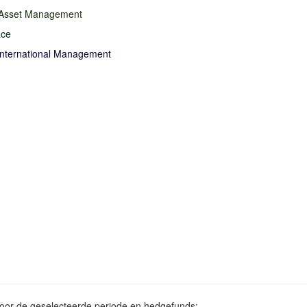
 Asset Management
ace
International Management
voor de geselecteerde periode en hedgefunds: