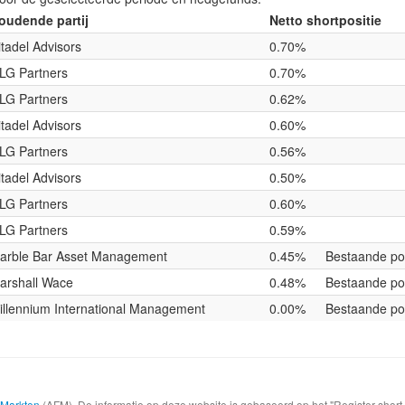
oudende partij
Netto shortpositie
itadel Advisors
0.70%
LG Partners
0.70%
LG Partners
0.62%
itadel Advisors
0.60%
LG Partners
0.56%
itadel Advisors
0.50%
LG Partners
0.60%
LG Partners
0.59%
arble Bar Asset Management
0.45%
Bestaande pos
arshall Wace
0.48%
Bestaande pos
illennium International Management
0.00%
Bestaande pos
e Markten
(AFM). De informatie op deze website is gebaseerd op het "Register shor