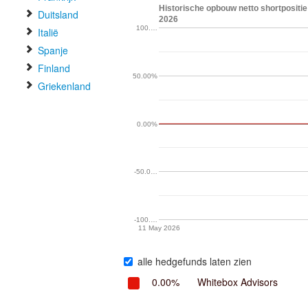
Historische opbouw netto shortpositie
Duitsland
2026
100.…
Italië
Spanje
Finland
50.00%
Griekenland
0.00%
-50.0…
-100.…
11 May 2026
alle hedgefunds laten zien
0.00%
Whitebox Advisors