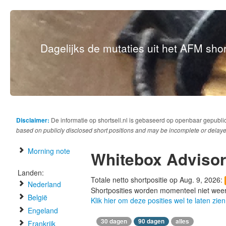
Dagelijks de mutaties uit het AFM short
Disclaimer:
De informatie op shortsell.nl is gebaseerd op openbaar gepubli
based on publicly disclosed short positions and may be incomplete or delaye
Morning note
Whitebox Adviso
Landen:
Totale netto shortpositie op Aug. 9, 2026:
Nederland
Shortposities worden momenteel niet wee
België
Klik hier om deze posities wel te laten zien
Engeland
30 dagen
90 dagen
alles
Frankrijk