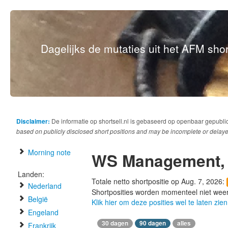
Dagelijks de mutaties uit het AFM short
Disclaimer:
De informatie op shortsell.nl is gebaseerd op openbaar gepubli
based on publicly disclosed short positions and may be incomplete or delaye
Morning note
WS Management,
Landen:
Totale netto shortpositie op Aug. 7, 2026:
Nederland
Shortposities worden momenteel niet wee
België
Klik hier om deze posities wel te laten zien
Engeland
30 dagen
90 dagen
alles
Frankrijk