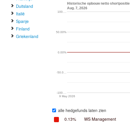
Historische opbouw netto shortpositi
Duitsland
Aug. 7, 2026
100.…
Italië
Spanje
Finland
50.00%
Griekenland
0.00%
-50.0…
-100.…
9 May 2026
alle hedgefunds laten zien
0.13%
WS Management