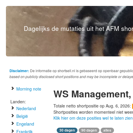
Dagelijks de mutaties uit het AFM short
Disclaimer:
De informatie op shortsell.nl is gebaseerd op openbaar gepubli
based on publicly disclosed short positions and may be incomplete or delaye
Morning note
WS Management,
Landen:
Totale netto shortpositie op Aug. 6, 2026:
Nederland
Shortposities worden momenteel niet wee
België
Klik hier om deze posities wel te laten zien
Engeland
30 dagen
90 dagen
alles
Frankrijk