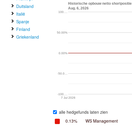
Historische opbouw netto shortpositi
Duitsland
Aug. 6, 2026
100.…
Italië
Spanje
Finland
50.00%
Griekenland
0.00%
-50.0…
-100.…
7 Jul 2026
alle hedgefunds laten zien
0.13%
WS Management