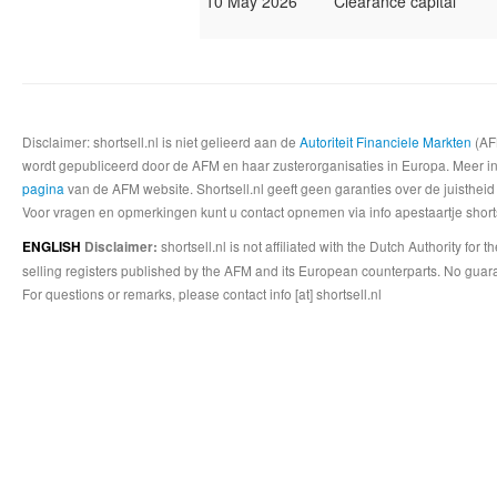
10 May 2026
Clearance capital
Disclaimer: shortsell.nl is niet gelieerd aan de
Autoriteit Financiele Markten
(AFM
wordt gepubliceerd door de AFM en haar zusterorganisaties in Europa. Meer info
pagina
van de AFM website. Shortsell.nl geeft geen garanties over de juistheid
Voor vragen en opmerkingen kunt u contact opnemen via info apestaartje shorts
shortsell.nl is not affiliated with the Dutch Authority fo
ENGLISH
Disclaimer:
selling registers published by the AFM and its European counterparts. No guara
For questions or remarks, please contact info [at] shortsell.nl