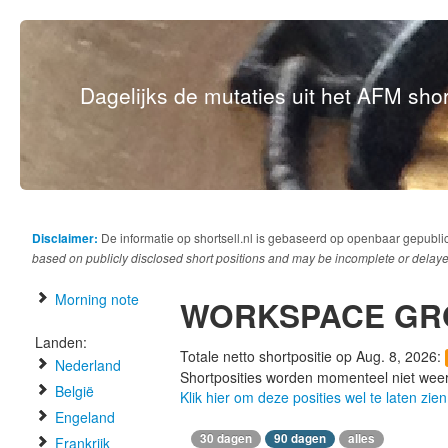
Dagelijks de mutaties uit het AFM short
Disclaimer:
De informatie op shortsell.nl is gebaseerd op openbaar gepubli
based on publicly disclosed short positions and may be incomplete or delaye
Morning note
WORKSPACE GR
Landen:
Totale netto shortpositie op Aug. 8, 2026:
Nederland
Shortposities worden momenteel niet wee
België
Klik hier om deze posities wel te laten zien
Engeland
30 dagen
90 dagen
alles
Frankrijk