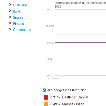
Historische opbouw netto shortposit
Duitsland
2026
100.…
Italië
Spanje
Finland
50.00%
Griekenland
0.00%
-50.0…
-100.…
8 May 2026
alle hedgefunds laten zien
0.31%
Castlebar Capital
0.49%
Marshall Wace