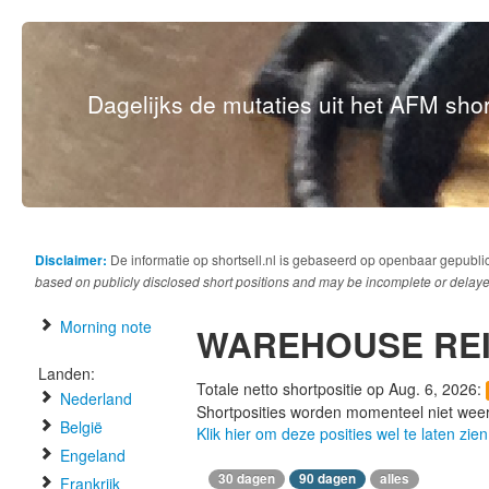
Dagelijks de mutaties uit het AFM short
Disclaimer:
De informatie op shortsell.nl is gebaseerd op openbaar gepubli
based on publicly disclosed short positions and may be incomplete or delaye
Morning note
WAREHOUSE RE
Landen:
Totale netto shortpositie op Aug. 6, 2026:
Nederland
Shortposities worden momenteel niet wee
België
Klik hier om deze posities wel te laten zien
Engeland
30 dagen
90 dagen
alles
Frankrijk