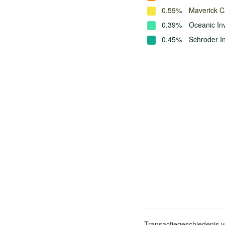
0.59%
Maverick C
0.39%
Oceanic I
0.45%
Schroder 
Transactiegeschiedenis 