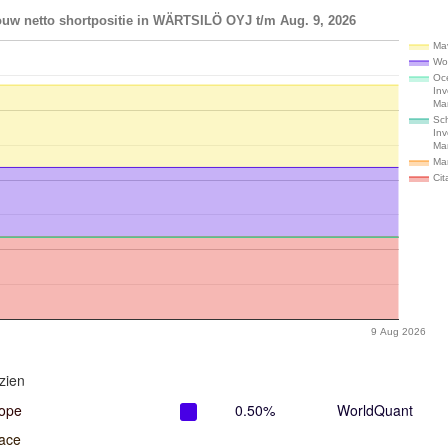
ouw netto shortpositie in WÄRTSILÖ OYJ t/m Aug. 9, 2026
Mav
Wo
Oc
In
Ma
Sc
In
Ma
Ma
Cit
9 Aug 2026
zien
rope
0.50%
WorldQuant
ace