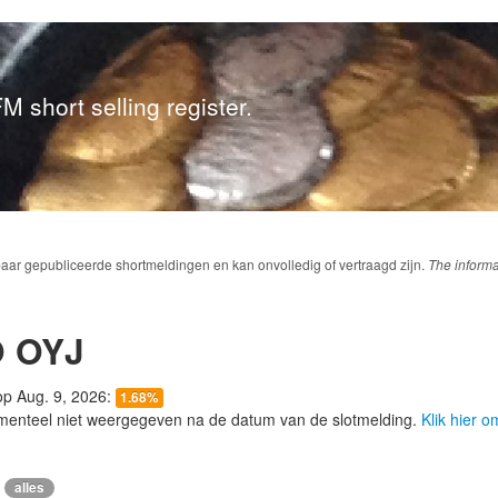
M short selling register.
baar gepubliceerde shortmeldingen en kan onvolledig of vertraagd zijn.
The informa
 OYJ
 op Aug. 9, 2026:
1.68%
menteel niet weergegeven na de datum van de slotmelding.
Klik hier 
alles