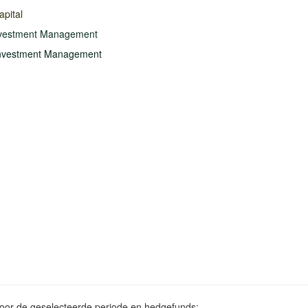
apital
nvestment Management
Investment Management
voor de geselecteerde periode en hedgefunds: