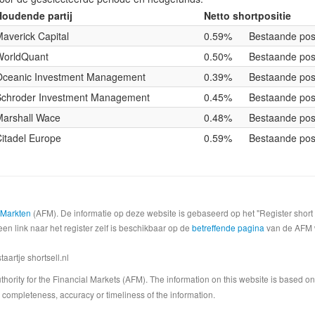
Houdende partij
Netto shortpositie
averick Capital
0.59%
Bestaande posi
WorldQuant
0.50%
Bestaande posi
Oceanic Investment Management
0.39%
Bestaande posi
Schroder Investment Management
0.45%
Bestaande posi
Marshall Wace
0.48%
Bestaande posi
itadel Europe
0.59%
Bestaande posi
e Markten
(AFM). De informatie op deze website is gebaseerd op het "Register shor
een link naar het register zelf is beschikbaar op de
betreffende pagina
van de AFM we
artje shortsell.nl
 Authority for the Financial Markets (AFM). The information on this website is based o
completeness, accuracy or timeliness of the information.