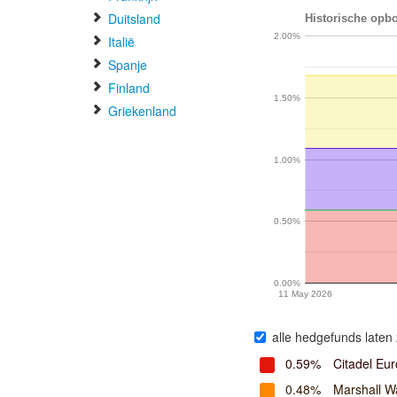
Duitsland
Historische opb
2.00%
Italië
Spanje
Finland
1.50%
Griekenland
1.00%
0.50%
0.00%
11 May 2026
alle hedgefunds laten 
0.59%
Citadel Eu
0.48%
Marshall W