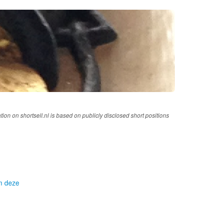
tion on shortsell.nl is based on publicly disclosed short positions
om deze