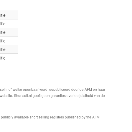
tie
tie
tie
tie
tie
tie
t selling" welke openbaar wordt gepubliceerd door de AFM en haar
bsite. Shortsell.nl geeft geen garanties over de juistheid van de
n publicly available short selling registers published by the AFM