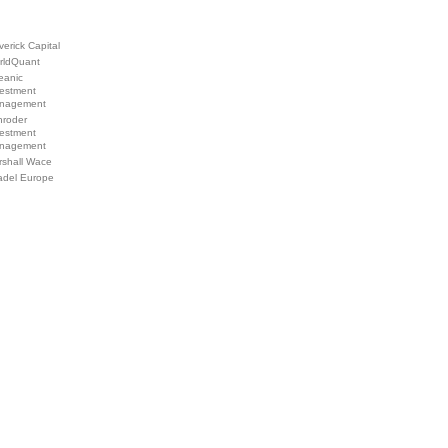
erick Capital
rldQuant
eanic
vestment
nagement
hroder
vestment
nagement
rshall Wace
adel Europe