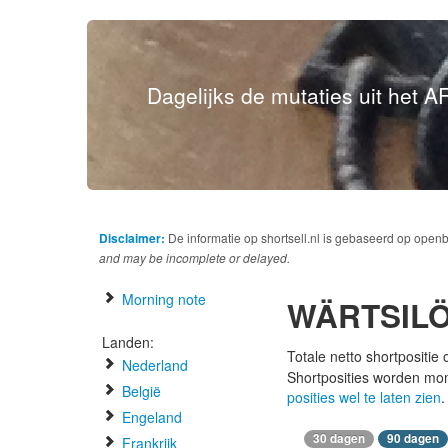
Dagelijks de mutaties uit het AF
Disclaimer:
De informatie op shortsell.nl is gebaseerd op open
and may be incomplete or delayed.
Morning note
WÄRTSILÖ
Landen:
Totale netto shortpositie
Nederland
Shortposities worden mo
België
posities wel te laten zien
.
Engeland
30 dagen
90 dagen
Frankrijk