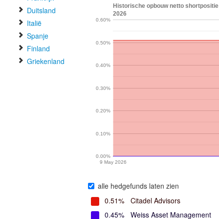
Historische opbouw netto shortpositie 
Duitsland
2026
0.60%
Italië
Spanje
0.50%
Finland
Griekenland
0.40%
0.30%
0.20%
0.10%
0.00%
9 May 2026
alle hedgefunds laten zien
0.51%
Citadel Advisors
0.45%
Weiss Asset Management