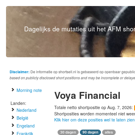
Dagelijks de mutaties uit het AFM short
Disclaimer:
De informatie op shortsell.nl is gebaseerd op openbaar gepubli
based on publicly disclosed short positions and may be incomplete or delaye
Morning note
Voya Financial
Landen:
Totale netto shortpositie op Aug. 7, 2026:
Nederland
Shortposities worden momenteel niet wee
België
Klik hier om deze posities wel te laten zien
Engeland
30 dagen
90 dagen
alles
Frankrijk