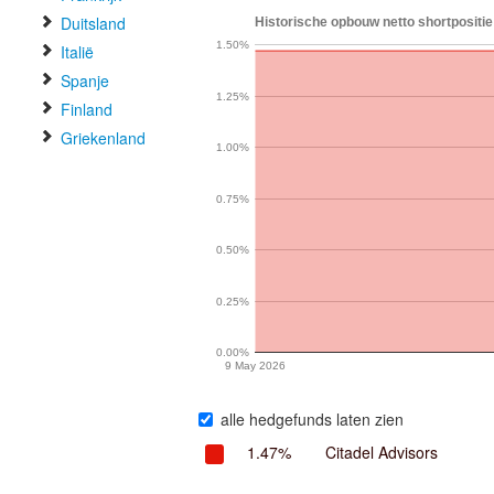
Duitsland
Historische opbouw netto shortpositie 
1.50%
Italië
Spanje
1.25%
Finland
Griekenland
1.00%
0.75%
0.50%
0.25%
0.00%
9 May 2026
alle hedgefunds laten zien
1.47%
Citadel Advisors