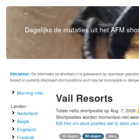
Dagelijks de mutaties uit het AFM short
Disclaimer:
De informatie op shortsell.nl is gebaseerd op openbaar gepubli
based on publicly disclosed short positions and may be incomplete or delaye
Morning note
Vail Resorts
Landen:
Totale netto shortpositie op Aug. 7, 2026:
Nederland
Shortposities worden momenteel niet wee
België
Klik hier om deze posities wel te laten zien
Engeland
30 dagen
90 dagen
alles
Frankrijk