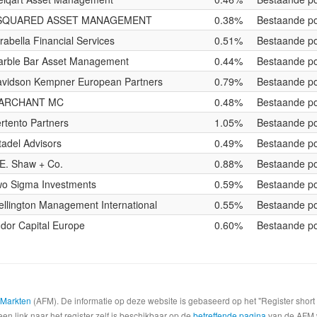
SQUARED ASSET MANAGEMENT
0.38%
Bestaande po
rabella Financial Services
0.51%
Bestaande po
rble Bar Asset Management
0.44%
Bestaande po
vidson Kempner European Partners
0.79%
Bestaande po
ARCHANT MC
0.48%
Bestaande po
rtento Partners
1.05%
Bestaande po
tadel Advisors
0.49%
Bestaande po
E. Shaw + Co.
0.88%
Bestaande po
o Sigma Investments
0.59%
Bestaande po
llington Management International
0.55%
Bestaande po
dor Capital Europe
0.60%
Bestaande po
e Markten
(AFM). De informatie op deze website is gebaseerd op het "Register shor
een link naar het register zelf is beschikbaar op de
betreffende pagina
van de AFM we