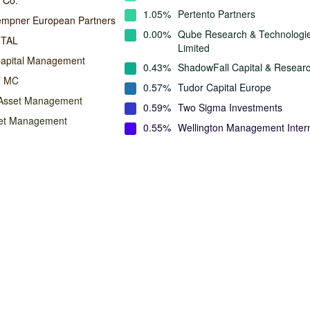
 Co.
1.05%
Pertento Partners
empner European Partners
0.00%
Qube Research & Technologi
ITAL
Limited
Capital Management
0.43%
ShadowFall Capital & Resear
 MC
0.57%
Tudor Capital Europe
 Asset Management
0.59%
Two Sigma Investments
set Management
0.55%
Wellington Management Intern