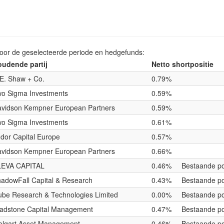
voor de geselecteerde periode en hedgefunds:
udende partij
Netto shortpositie
E. Shaw + Co.
0.79%
o Sigma Investments
0.59%
vidson Kempner European Partners
0.59%
o Sigma Investments
0.61%
dor Capital Europe
0.57%
vidson Kempner European Partners
0.66%
LEVA CAPITAL
0.46%
Bestaande po
adowFall Capital & Research
0.43%
Bestaande po
be Research & Technologies Limited
0.00%
Bestaande po
adstone Capital Management
0.47%
Bestaande po
lqart Asset Management
0.46%
Bestaande po