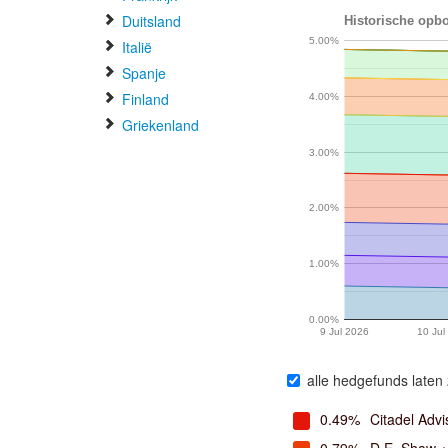
Duitsland
Historische opb
5.00%
Italië
Spanje
Finland
4.00%
Griekenland
3.00%
2.00%
1.00%
0.00%
9 Jul 2026
10 Jul
alle hedgefunds laten 
0.49%
Citadel Advi