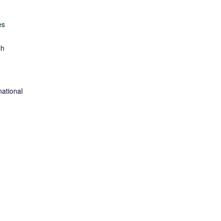
es
ch
ational