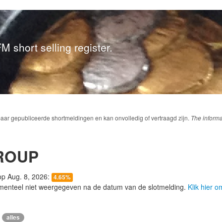
M short selling register.
baar gepubliceerde shortmeldingen en kan onvolledig of vertraagd zijn.
The informa
ROUP
 op Aug. 8, 2026:
4.65%
menteel niet weergegeven na de datum van de slotmelding.
Klik hier 
alles