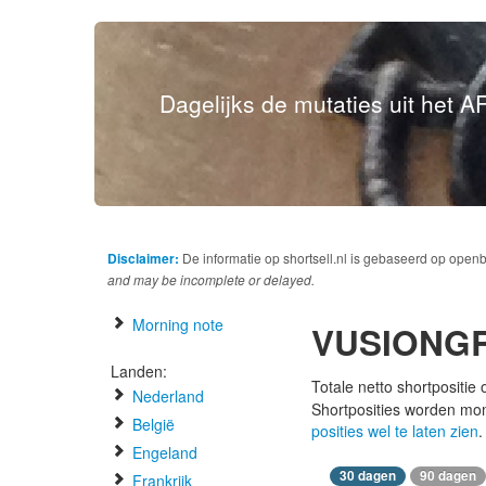
Dagelijks de mutaties uit het AF
Disclaimer:
De informatie op shortsell.nl is gebaseerd op open
and may be incomplete or delayed.
Morning note
VUSIONG
Landen:
Totale netto shortpositie
Nederland
Shortposities worden mo
België
posities wel te laten zien
.
Engeland
30 dagen
90 dagen
Frankrijk