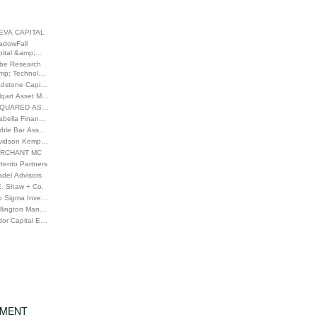
EVA CAPITAL
adowFall
pital &amp;…
be Research
mp; Technol…
adstone Capi…
lqart Asset M…
QUARED AS…
rabella Finan…
rble Bar Ass…
vidson Kemp…
RCHANT MC
tento Partners
adel Advisors
E. Shaw + Co.
o Sigma Inve…
llington Man…
dor Capital E…
EMENT