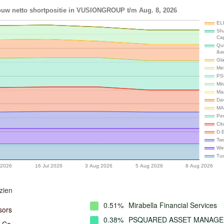
ouw netto shortpositie in VUSIONGROUP t/m Aug. 8, 2026
EL
Sh
Ca
Qu
&a
Gl
Me
PS
Mi
Ma
Da
MA
Per
Cit
D.
Tw
We
Tu
 2026
16 Jul 2026
3 Aug 2026
5 Aug 2026
8 Aug 2026
zien
0.51%
Mirabella Financial Services
sors
0.38%
PSQUARED ASSET MANAG