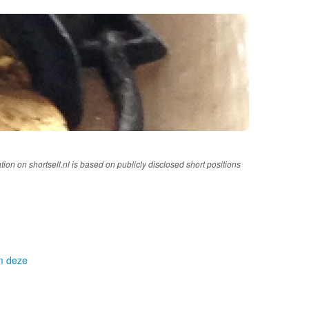
tion on shortsell.nl is based on publicly disclosed short positions
om deze