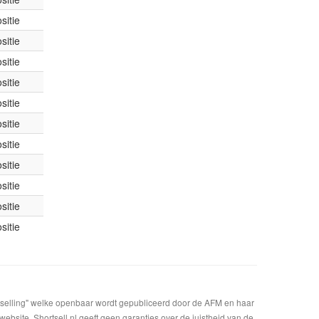
sitie
sitie
sitie
sitie
sitie
sitie
sitie
sitie
sitie
sitie
sitie
t selling" welke openbaar wordt gepubliceerd door de AFM en haar
bsite. Shortsell.nl geeft geen garanties over de juistheid van de