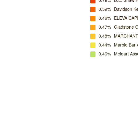
0.79%
D.E. Shaw +
0.59%
Davidson K
0.46%
ELEVA CAP
0.47%
Gladstone 
0.48%
MARCHANT
0.44%
Marble Bar
0.46%
Melqart As