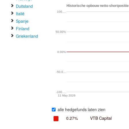
Duitsland
Historische opbouw netto shortpositie 
100.…
Italië
Spanje
Finland
50.00%
Griekenland
0.00%
-50.0…
-100.…
11 May 2026
alle hedgefunds laten zien
0.27%
VTB Capital