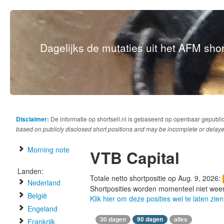
Dagelijks de mutaties uit het AFM short
Disclaimer:
De informatie op shortsell.nl is gebaseerd op openbaar gepubli
based on publicly disclosed short positions and may be incomplete or delaye
Morning note
VTB Capital
Landen:
Totale netto shortpositie op Aug. 9, 2026:
Nederland
Shortposities worden momenteel niet wee
België
Klik hier om deze posities wel te laten zien
Engeland
30 dagen
90 dagen
alles
Frankrijk