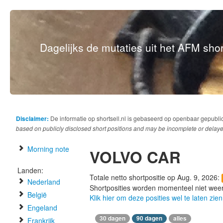
Dagelijks de mutaties uit het AFM short
Disclaimer:
De informatie op shortsell.nl is gebaseerd op openbaar gepubli
based on publicly disclosed short positions and may be incomplete or delaye
Morning note
VOLVO CAR
Landen:
Totale netto shortpositie op Aug. 9, 2026:
Nederland
Shortposities worden momenteel niet wee
België
Klik hier om deze posities wel te laten zien
Engeland
30 dagen
90 dagen
alles
Frankrijk