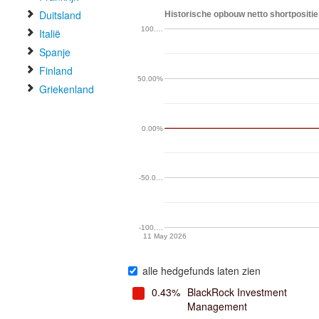
Duitsland
Historische opbouw netto shortpositi
100.…
Italië
Spanje
Finland
50.00%
Griekenland
0.00%
-50.0…
-100.…
11 May 2026
alle hedgefunds laten zien
0.43%
BlackRock Investment
Management