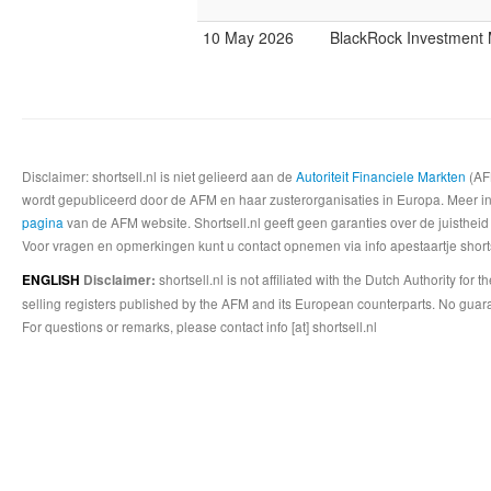
10 May 2026
BlackRock Investmen
Disclaimer: shortsell.nl is niet gelieerd aan de
Autoriteit Financiele Markten
(AFM
wordt gepubliceerd door de AFM en haar zusterorganisaties in Europa. Meer info
pagina
van de AFM website. Shortsell.nl geeft geen garanties over de juistheid
Voor vragen en opmerkingen kunt u contact opnemen via info apestaartje shorts
shortsell.nl is not affiliated with the Dutch Authority fo
ENGLISH
Disclaimer:
selling registers published by the AFM and its European counterparts. No guara
For questions or remarks, please contact info [at] shortsell.nl