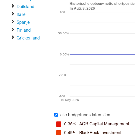
Historische opbouw netto shortpositi
Duitsland
m Aug. 8, 2026
100.…
Italië
Spanje
Finland
50.00%
Griekenland
0.00%
-50.0…
-100.…
10 May 2026
alle hedgefunds laten zien
0.36%
AQR Capital Management
0.49%
BlackRock Investment