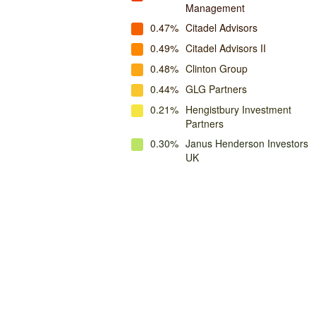
Management
0.47%
Citadel Advisors
0.49%
Citadel Advisors II
0.48%
Clinton Group
0.44%
GLG Partners
0.21%
Hengistbury Investment
Partners
0.30%
Janus Henderson Investors
UK