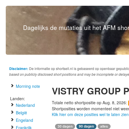
Dagelijks de mutaties uit het AFM short
Disclaimer:
De informatie op shortsell.nl is gebaseerd op openbaar gepubli
based on publicly disclosed short positions and may be incomplete or delaye
Morning note
VISTRY GROUP P
Landen:
Totale netto shortpositie op Aug. 8, 2026:
Nederland
Shortposities worden momenteel niet wee
België
Klik hier om deze posities wel te laten zien
Engeland
30 dagen
90 dagen
alles
Frankrijk