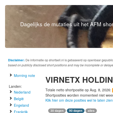
Dagelijks de mutaties uit het AFM short
Disclaimer:
De informatie op shortsell.nl is gebaseerd op openbaar gepubli
based on publicly disclosed short positions and may be incomplete or delaye
Morning note
VIRNETX HOLDI
Landen:
Totale netto shortpositie op Aug. 8, 2026:
Nederland
Shortposities worden momenteel niet wee
België
Klik hier om deze posities wel te laten zien
Engeland
30 dagen
90 dagen
alles
Frankrijk