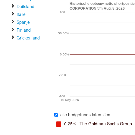
Historische opbouw netto shortposit
Duitsland
CORPORATION t/m Aug. 8, 2026
100.…
Italië
Spanje
Finland
50.00%
Griekenland
0.00%
-50.0…
-100.…
10 May 2026
alle hedgefunds laten zien
0.25%
The Goldman Sachs Group