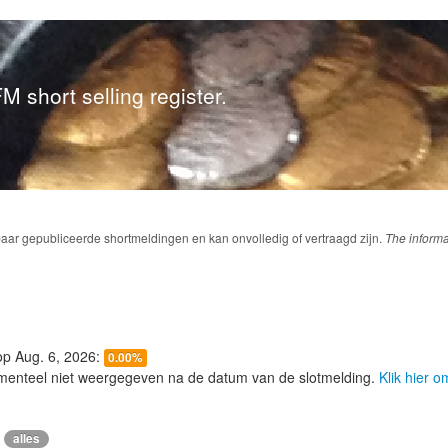
M short selling register.
baar gepubliceerde shortmeldingen en kan onvolledig of vertraagd zijn.
The informa
 op Aug. 6, 2026:
0.00%
menteel niet weergegeven na de datum van de slotmelding.
Klik hier 
alles