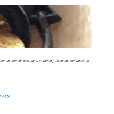
tion on shortsell.nl is based on publicly disclosed short positions
om deze