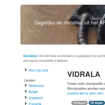
Dagelijks de mutaties uit het AF
Disclaimer:
De informatie op shortsell.nl is gebaseerd op open
and may be incomplete or delayed.
Morning note
VIDRALA
Landen:
Totale netto shortpositie
Nederland
Shortposities worden mo
België
posities wel te laten zien
.
Engeland
30 dagen
90 dagen
Frankrijk