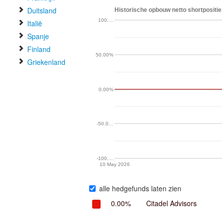
Duitsland
Historische opbouw netto shortpositie
100.…
Italië
Spanje
Finland
50.00%
Griekenland
0.00%
-50.0…
-100.…
10 May 2026
alle hedgefunds laten zien
0.00%
Citadel Advisors