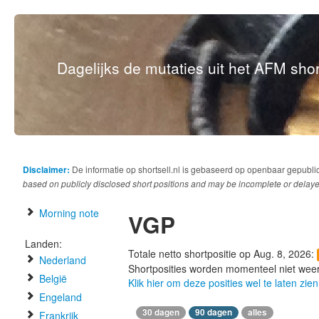
Dagelijks de mutaties uit het AFM short
Disclaimer:
De informatie op shortsell.nl is gebaseerd op openbaar gepubli
based on publicly disclosed short positions and may be incomplete or delaye
Morning note
VGP
Landen:
Totale netto shortpositie op Aug. 8, 2026:
Nederland
Shortposities worden momenteel niet wee
België
Klik hier om deze posities wel te laten zien
Engeland
30 dagen
90 dagen
alles
Frankrijk