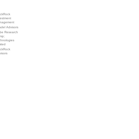
ackRock
vestment
nagement
adel Advisors
be Research
mp;
chnologies
ited
ackRock
isors