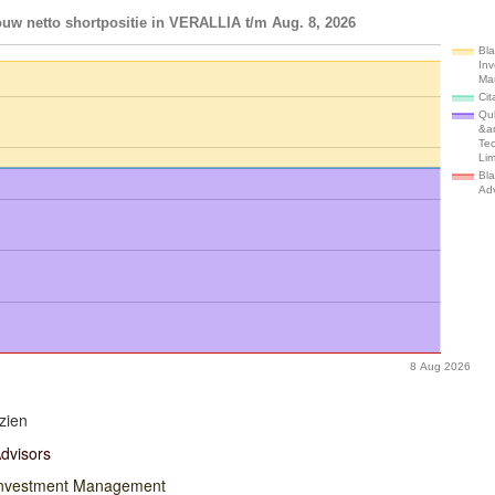
uw netto shortpositie in VERALLIA t/m Aug. 8, 2026
Bl
In
Ma
Cit
Qu
&a
Te
Lim
Bl
Adv
8 Aug 2026
zien
dvisors
Investment Management