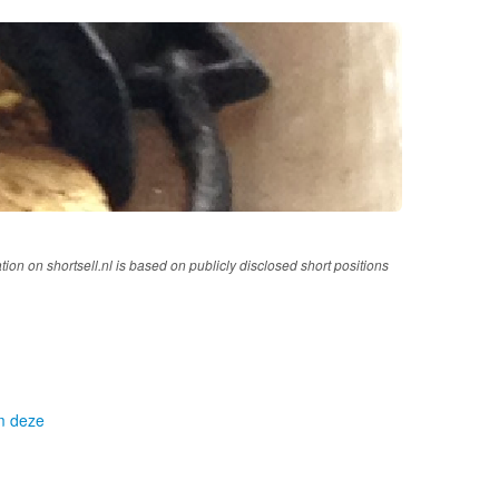
tion on shortsell.nl is based on publicly disclosed short positions
om deze