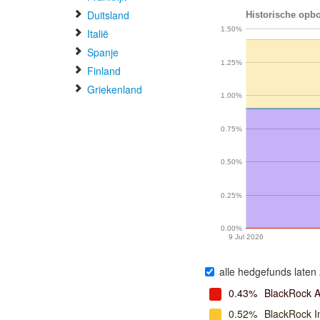
Duitsland
Historische opbo
1.50%
Italië
Spanje
1.25%
Finland
Griekenland
1.00%
0.75%
0.50%
0.25%
0.00%
9 Jul 2026
alle hedgefunds laten 
0.43%
BlackRock A
0.52%
BlackRock 