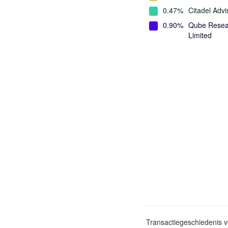
0.47%
Citadel Advi
0.90%
Qube Resea
Limited
Transactiegeschiedenis 