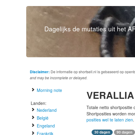
Dagelijks de mutaties uit het AF
Disclaimer:
De informatie op shortsell.nl is gebaseerd op open
and may be incomplete or delayed.
Morning note
VERALLIA
Landen:
Totale netto shortpositie
Nederland
Shortposities worden mo
België
posities wel te laten zien
.
Engeland
30 dagen
90 dagen
Frankrijk