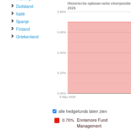
Historische opbouw netto shortpositie
Duitsland
2026
0.80%
Italië
Spanje
Finland
0.60%
Griekenland
0.40%
0.20%
0.00%
9 May 2026
alle hedgefunds laten zien
0.70%
Ennismore Fund
Management