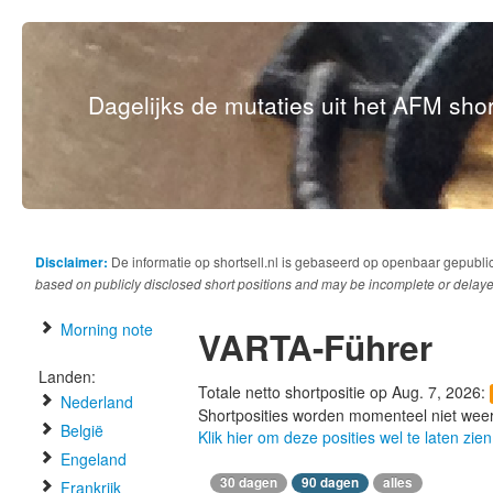
Dagelijks de mutaties uit het AFM short
Disclaimer:
De informatie op shortsell.nl is gebaseerd op openbaar gepubli
based on publicly disclosed short positions and may be incomplete or delaye
Morning note
VARTA-Führer
Landen:
Totale netto shortpositie op Aug. 7, 2026:
Nederland
Shortposities worden momenteel niet wee
België
Klik hier om deze posities wel te laten zien
Engeland
30 dagen
90 dagen
alles
Frankrijk