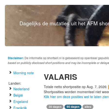
Dagelijks de mutaties uit het AFM short
Disclaimer:
De informatie op shortsell.nl is gebaseerd op openbaar gepubli
based on publicly disclosed short positions and may be incomplete or delaye
Morning note
VALARIS
Landen:
Totale netto shortpositie op Aug. 7, 2026:
Nederland
Shortposities worden momenteel niet wee
België
Klik hier om deze posities wel te laten zien
Engeland
30 dagen
90 dagen
alles
Frankrijk