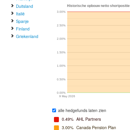
Duitsland
Historische opbouw netto shortpositie
3.00%
Italië
Spanje
2.50%
Finland
Griekenland
2.00%
1.50%
1.00%
0.50%
0.00%
9 May 2026
alle hedgefunds laten zien
0.49%
AHL Partners
3.00%
Canada Pension Plan