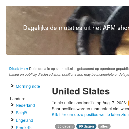
Dagelijks de mutaties uit het AFM short
Disclaimer:
De informatie op shortsell.nl is gebaseerd op openbaar gepubli
based on publicly disclosed short positions and may be incomplete or delaye
Morning note
United States
Landen:
Totale netto shortpositie op Aug. 7, 2026:
Nederland
Shortposities worden momenteel niet wee
België
Klik hier om deze posities wel te laten zien
Engeland
30 dagen
90 dagen
alles
Frankrijk