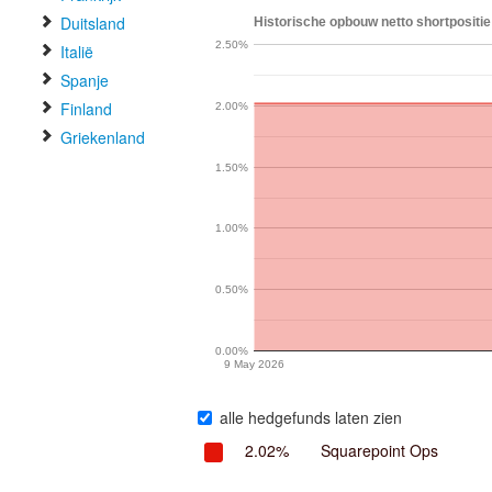
Duitsland
Historische opbouw netto shortpositie 
2.50%
Italië
Spanje
Finland
2.00%
Griekenland
1.50%
1.00%
0.50%
0.00%
9 May 2026
alle hedgefunds laten zien
2.02%
Squarepoint Ops