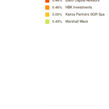
0.46%
Elliott Capital Advisors
0.46%
HBK Investments
0.00%
Kairos Partners SGR Spa
0.49%
Marshall Wace