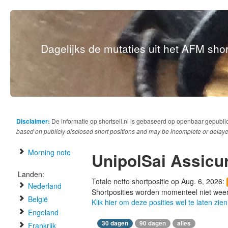
Dagelijks de mutaties uit het AFM short
Disclaimer:
De informatie op shortsell.nl is gebaseerd op openbaar gepubli
based on publicly disclosed short positions and may be incomplete or delaye
Morning note
UnipolSai Assicur
Landen:
Totale netto shortpositie op Aug. 6, 2026:
Nederland
Shortposities worden momenteel niet wee
België
Klik hier om deze posities wel te laten zien
Engeland
30 dagen
90 dagen
alles
Frankrijk