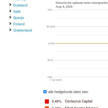
Historische opbouw netto shortpositie
Duitsland
Aug. 6, 2026
100.…
Italië
Spanje
Finland
50.00%
Griekenland
0.00%
-50.0…
-100.…
7 Jul 2026
alle hedgefunds laten zien
0.46%
Centaurus Capital