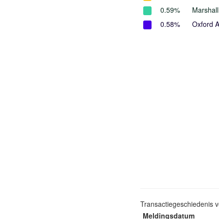
0.59%
Marshal
0.58%
Oxford 
Transactiegeschiedenis 
Meldingsdatum