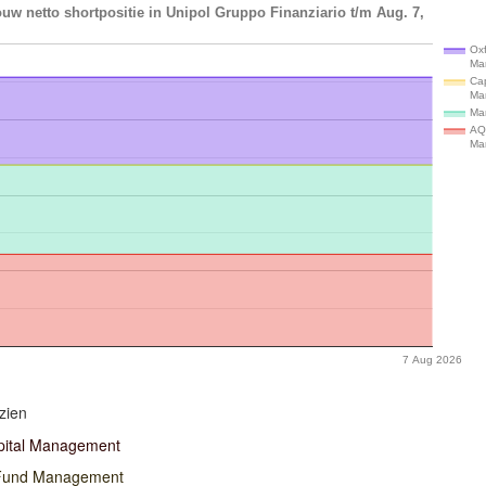
uw netto shortpositie in Unipol Gruppo Finanziario t/m Aug. 7,
Ox
Ma
Cap
Ma
Ma
AQ
Ma
7 Aug 2026
zien
ital Management
 Fund Management