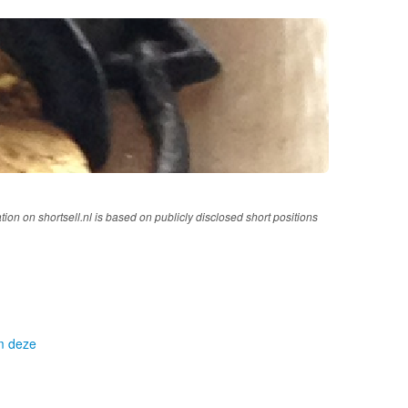
tion on shortsell.nl is based on publicly disclosed short positions
om deze