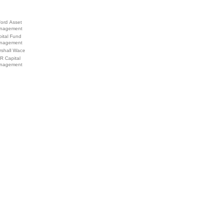
ford Asset
nagement
ital Fund
nagement
rshall Wace
R Capital
nagement