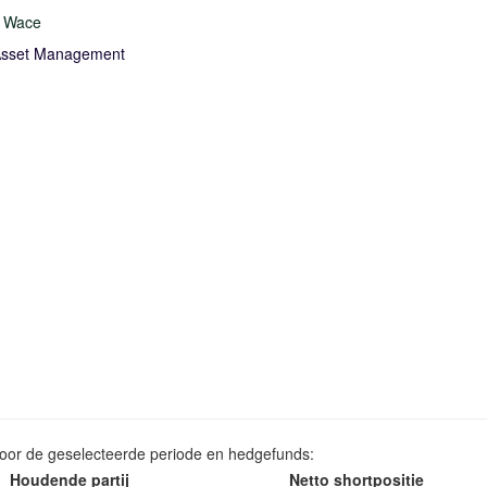
l Wace
Asset Management
voor de geselecteerde periode en hedgefunds:
Houdende partij
Netto shortpositie