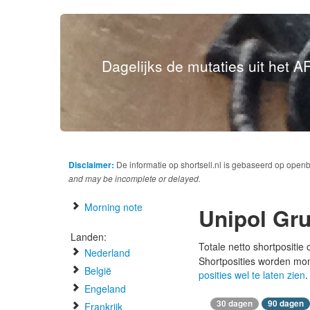
Dagelijks de mutaties uit het AF
Disclaimer:
De informatie op shortsell.nl is gebaseerd op open
and may be incomplete or delayed.
Morning note
Unipol Gru
Landen:
Totale netto shortpositie
Nederland
Shortposities worden mo
België
posities wel te laten zien
.
Engeland
30 dagen
90 dagen
Frankrijk