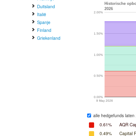
Historische opbo
Duitsland
2026
2.00%
Italië
Spanje
Finland
1.50%
Griekenland
1.00%
0.50%
0.00%
9 May 2026
alle hedgefunds laten 
0.61%
AQR Cap
0.49%
Capital