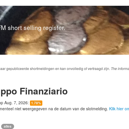
M short selling register.
baar gepubliceerde shortmeldingen en kan onvolledig of vertraagd zijn.
The informa
ppo Finanziario
 op Aug. 7, 2026:
1.78%
menteel niet weergegeven na de datum van de slotmelding.
Klik hier 
alles