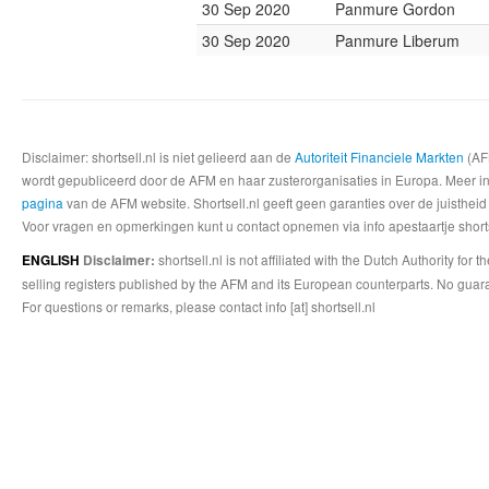
30 Sep 2020
Panmure Gordon
30 Sep 2020
Panmure Liberum
Disclaimer: shortsell.nl is niet gelieerd aan de
Autoriteit Financiele Markten
(AFM
wordt gepubliceerd door de AFM en haar zusterorganisaties in Europa. Meer info
pagina
van de AFM website. Shortsell.nl geeft geen garanties over de juistheid
Voor vragen en opmerkingen kunt u contact opnemen via info apestaartje shorts
shortsell.nl is not affiliated with the Dutch Authority fo
ENGLISH
Disclaimer:
selling registers published by the AFM and its European counterparts. No guara
For questions or remarks, please contact info [at] shortsell.nl