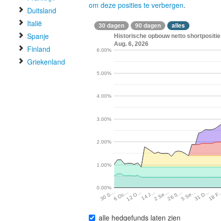
om deze posities te verbergen
.
Duitsland
Italië
30 dagen
90 dagen
alles
Spanje
Historische opbouw netto shortposit
Aug. 6, 2026
Finland
6.00%
Griekenland
5.00%
4.00%
3.00%
2.00%
1.00%
0.00%
18 F
31 D…
5 Se…
26 S…
2 Se…
14 J…
12 O…
6 Oc…
30 S…
alle hedgefunds laten zien