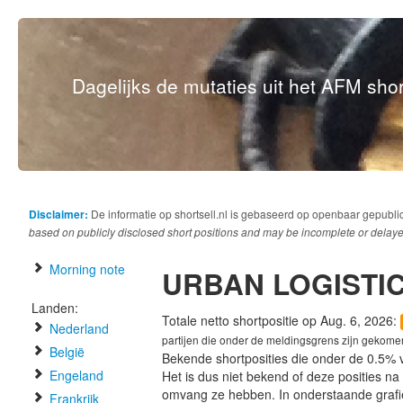
Dagelijks de mutaties uit het AFM short
Disclaimer:
De informatie op shortsell.nl is gebaseerd op openbaar gepubli
based on publicly disclosed short positions and may be incomplete or delaye
Morning note
URBAN LOGISTIC
Landen:
Totale netto shortpositie op Aug. 6, 2026:
Nederland
partijen die onder de meldingsgrens zijn gekome
België
Bekende shortposities die onder de 0.5% 
Engeland
Het is dus niet bekend of deze posities n
omvang ze hebben. In onderstaande graf
Frankrijk