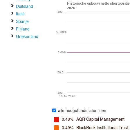
Historische opbouw netto shortpositi
Duitsland
2026
100.…
Italië
Spanje
Finland
50.00%
Griekenland
0.00%
-50.0…
-100.…
10 Jul 2026
alle hedgefunds laten zien
0.48%
AQR Capital Management
0.49%
BlackRock Institutional Trust