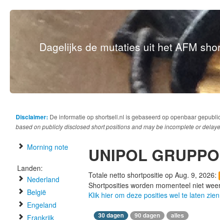
Dagelijks de mutaties uit het AFM short
Disclaimer:
De informatie op shortsell.nl is gebaseerd op openbaar gepubli
based on publicly disclosed short positions and may be incomplete or delaye
Morning note
UNIPOL GRUPPO
Landen:
Totale netto shortpositie op Aug. 9, 2026:
Nederland
Shortposities worden momenteel niet wee
België
Klik hier om deze posities wel te laten zien
Engeland
30 dagen
90 dagen
alles
Frankrijk