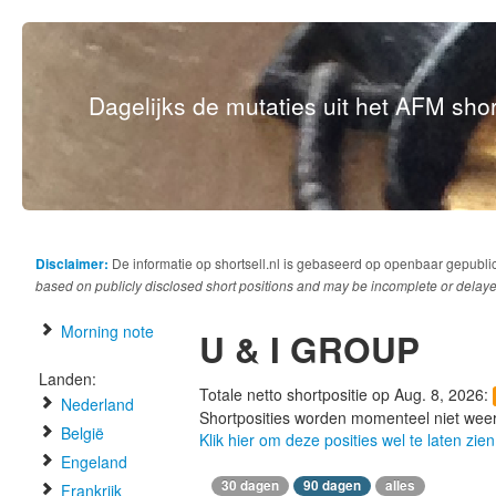
Dagelijks de mutaties uit het AFM short
Disclaimer:
De informatie op shortsell.nl is gebaseerd op openbaar gepubli
based on publicly disclosed short positions and may be incomplete or delaye
Morning note
U & I GROUP
Landen:
Totale netto shortpositie op Aug. 8, 2026:
Nederland
Shortposities worden momenteel niet wee
België
Klik hier om deze posities wel te laten zien
Engeland
30 dagen
90 dagen
alles
Frankrijk