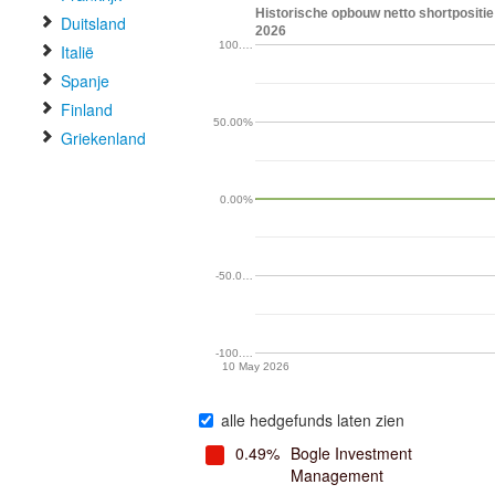
Historische opbouw netto shortpositie
Duitsland
2026
100.…
Italië
Spanje
Finland
50.00%
Griekenland
0.00%
-50.0…
-100.…
10 May 2026
alle hedgefunds laten zien
0.49%
Bogle Investment
Management