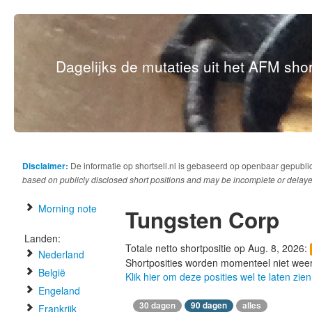
Dagelijks de mutaties uit het AFM short
Disclaimer:
De informatie op shortsell.nl is gebaseerd op openbaar gepubli
based on publicly disclosed short positions and may be incomplete or delaye
Morning note
Tungsten Corp
Landen:
Totale netto shortpositie op Aug. 8, 2026:
Nederland
Shortposities worden momenteel niet wee
België
Klik hier om deze posities wel te laten zien
Engeland
30 dagen
90 dagen
alles
Frankrijk