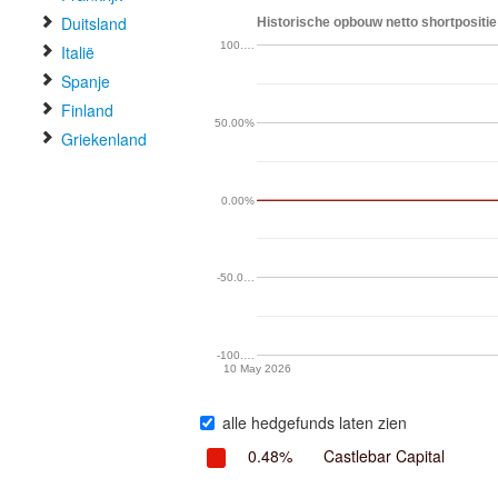
Duitsland
Historische opbouw netto shortpositie 
100.…
Italië
Spanje
Finland
50.00%
Griekenland
0.00%
-50.0…
-100.…
10 May 2026
alle hedgefunds laten zien
0.48%
Castlebar Capital