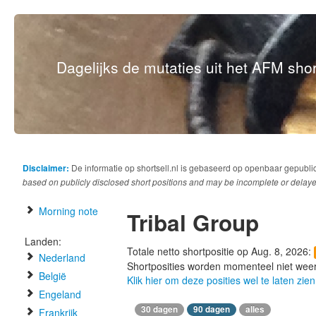
Dagelijks de mutaties uit het AFM short
Disclaimer:
De informatie op shortsell.nl is gebaseerd op openbaar gepubli
based on publicly disclosed short positions and may be incomplete or delaye
Morning note
Tribal Group
Landen:
Totale netto shortpositie op Aug. 8, 2026:
Nederland
Shortposities worden momenteel niet wee
België
Klik hier om deze posities wel te laten zien
Engeland
30 dagen
90 dagen
alles
Frankrijk