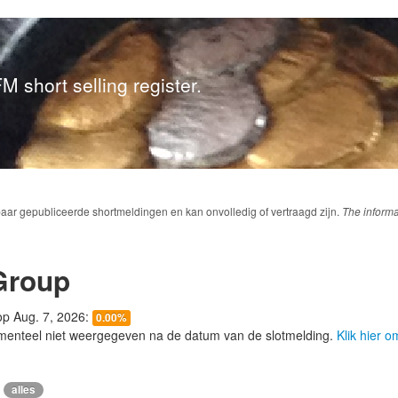
M short selling register.
baar gepubliceerde shortmeldingen en kan onvolledig of vertraagd zijn.
The informa
Group
 op Aug. 7, 2026:
0.00%
menteel niet weergegeven na de datum van de slotmelding.
Klik hier 
alles