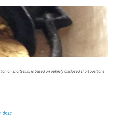
tion on shortsell.nl is based on publicly disclosed short positions
om deze