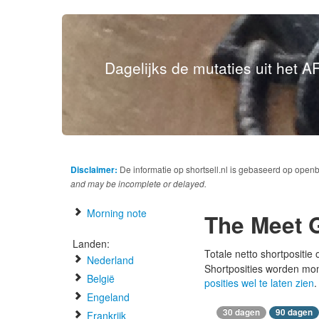
Dagelijks de mutaties uit het AF
Disclaimer:
De informatie op shortsell.nl is gebaseerd op open
and may be incomplete or delayed.
Morning note
The Meet 
Landen:
Totale netto shortpositie
Nederland
Shortposities worden mo
België
posities wel te laten zien
.
Engeland
30 dagen
90 dagen
Frankrijk