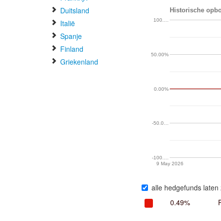
Duitsland
Historische opbo
100.…
Italië
Spanje
Finland
50.00%
Griekenland
0.00%
-50.0…
-100.…
9 May 2026
alle hedgefunds laten 
0.49%