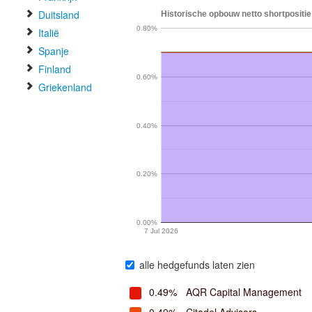
Duitsland
Historische opbouw netto shortpositie 
0.80%
Italië
Spanje
Finland
0.60%
Griekenland
0.40%
0.20%
0.00%
7 Jul 2026
alle hedgefunds laten zien
0.49%
AQR Capital Management