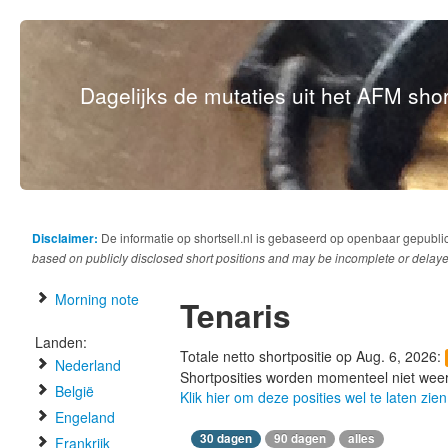
Dagelijks de mutaties uit het AFM short
Disclaimer:
De informatie op shortsell.nl is gebaseerd op openbaar gepubli
based on publicly disclosed short positions and may be incomplete or delaye
Morning note
Tenaris
Landen:
Totale netto shortpositie op Aug. 6, 2026:
Nederland
Shortposities worden momenteel niet wee
België
Klik hier om deze posities wel te laten zien
Engeland
30 dagen
90 dagen
alles
Frankrijk