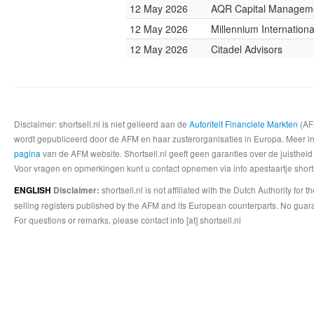
12 May 2026
AQR Capital Managem
12 May 2026
Millennium Internatio
12 May 2026
Citadel Advisors
Disclaimer: shortsell.nl is niet gelieerd aan de
Autoriteit Financiele Markten
(AFM
wordt gepubliceerd door de AFM en haar zusterorganisaties in Europa. Meer info
pagina
van de AFM website. Shortsell.nl geeft geen garanties over de juistheid
Voor vragen en opmerkingen kunt u contact opnemen via info apestaartje shorts
shortsell.nl is not affiliated with the Dutch Authority fo
ENGLISH
Disclaimer:
selling registers published by the AFM and its European counterparts. No guara
For questions or remarks, please contact info [at] shortsell.nl