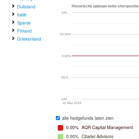
Duitsland
Historische opbouw netto shortpositie 
100.…
Italië
Spanje
Finland
50.00%
Griekenland
0.00%
-50.0…
-100.…
12 May 2026
alle hedgefunds laten zien
0.00%
AQR Capital Management
0.00%
Citadel Advisors