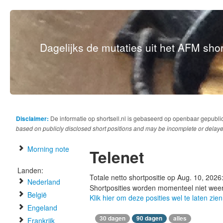
Dagelijks de mutaties uit het AFM short
Disclaimer:
De informatie op shortsell.nl is gebaseerd op openbaar gepubli
based on publicly disclosed short positions and may be incomplete or delaye
Morning note
Telenet
Landen:
Totale netto shortpositie op Aug. 10, 2026
Nederland
Shortposities worden momenteel niet wee
België
Klik hier om deze posities wel te laten zien
Engeland
30 dagen
90 dagen
alles
Frankrijk